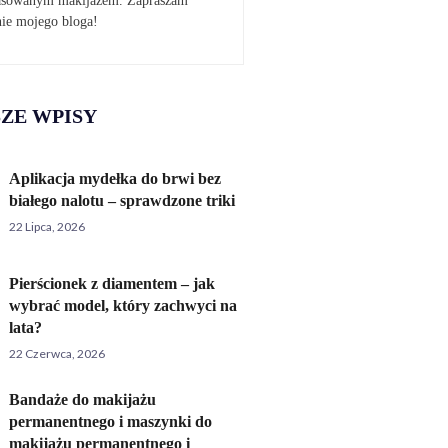
pasowanym makijażem. Zapraszam
nie mojego bloga!
ZE WPISY
Aplikacja mydełka do brwi bez
białego nalotu – sprawdzone triki
22 Lipca, 2026
Pierścionek z diamentem – jak
wybrać model, który zachwyci na
lata?
22 Czerwca, 2026
Bandaże do makijażu
permanentnego i maszynki do
makijażu permanentnego i