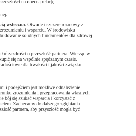
zeszłości na obecną relację.
nej.
cią wsteczną
. Otwarte i szczere rozmowy z
 zrozumieniu i wsparciu. W środowisku
 i budowanie solidnych fundamentów dla zdrowej
ać zazdrości o przeszłość partnera. Wierząc w
 skupić się na wspólnie spędzanym czasie.
rtościowe dla trwałości i jakości związku.
 i podejściem jest możliwe odnalezienie
ierunku zrozumienia i przepracowania własnych
e bój się szukać wsparcia i korzystać z
uciem. Zachęcamy do dalszego zgłębiania
złość partnera, aby przyszłość mogła być