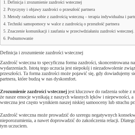
Definicja i zrozumienie zazdrości wstecznej
Przyczyny i objawy zazdrości o przeszłość partnera
Metody radzenia sobie z zazdrością wsteczną – terapia indywidualna i part
Techniki samopomocy w walce z zazdrością o przeszłość partnera
Znaczenie komunikacji i zaufania w przeciwdziałaniu zazdrości wstecznej.
Podsumowanie
Definicja i zrozumienie zazdrości wstecznej
Zazdrość wsteczna to specyficzna forma zazdrości, skoncentrowana na p
wydarzeniach. Istotą tego uczucia jest niepokój i niezadowolenie zwi
przeszłości. Ta forma zazdrości może pojawić się, gdy dowiadujemy 
partnera, które budzą w nas dyskomfort.
Zrozumienie zazdrości wstecznej
jest kluczowe do radzenia sobie z 
że nasze emocje wynikają z naszych własnych lęków i niepewności, a 
wsteczna jest często wynikiem naszej niskiej samooceny lub strachu 
Zazdrość wsteczna może prowadzić do szeregu negatywnych konsekw
nieporozumienia, a nawet doprowadzić do zakończenia relacji. Dlatego 
tym uczuciem.