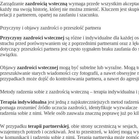
Zarządzanie
zazdrością wsteczną
wymaga przede wszystkim akceptacji
każdy ma swoją historię, której nie można zmienić. Kluczem jest skupi
relacji z partnerem, opartej na zaufaniu i szacunku.
Przyczyny i objawy zazdrości o przeszłość partnera
Przyczyny zazdrości wstecznej
są różne i indywidualne dla każdej o
strachu przed porównywaniem się z poprzednimi partnerami oraz z l
dotyczący przeszłości partnera jest często sygnałem braku zaufania d
związku.
Objawy
zazdrości wstecznej
mogą być subtelne lub wyraźne. Mogą to 
przeszukiwanie starych wiadomości czy fotografii, a nawet obsesyjne m
przypadkach może dojść do kontrolowania partnera, a nawet do agresji 
Metody radzenia sobie z zazdrością wsteczną – terapia indywidualna i 
Terapia indywidualna
jest jedną z najskuteczniejszych metod radzeni
pomaga zrozumieć źródło uczucia zazdrości, identyfikuje wyzwalacze 
radzenia sobie z nimi. Wiele osób zauważa znaczną poprawę już po kilk
W przypadku
terapii partnerskiej
, obie strony uczestniczą w sesjach
wzajemnych potrzeb i oczekiwań. Jest to przestrzeń, w której mogą wy
w komunikacji i radzeniu sobie z nimi. Terapia partnerska może pomó