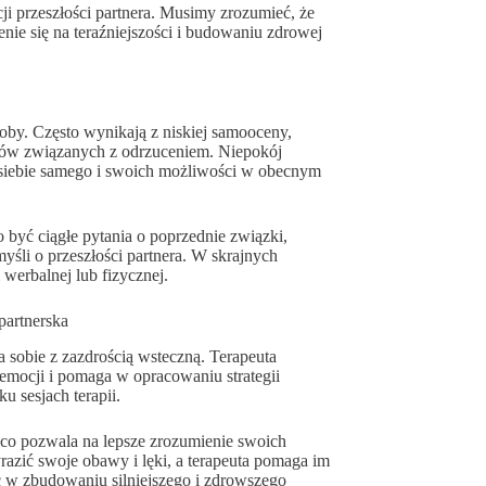
 przeszłości partnera. Musimy zrozumieć, że
enie się na teraźniejszości i budowaniu zdrowej
soby. Często wynikają z niskiej samooceny,
ęków związanych z odrzuceniem. Niepokój
o siebie samego i swoich możliwości w obecnym
być ciągłe pytania o poprzednie związki,
yśli o przeszłości partnera. W skrajnych
werbalnej lub fizycznej.
partnerska
a sobie z zazdrością wsteczną. Terapeuta
emocji i pomaga w opracowaniu strategii
u sesjach terapii.
, co pozwala na lepsze zrozumienie swoich
razić swoje obawy i lęki, a terapeuta pomaga im
c w zbudowaniu silniejszego i zdrowszego