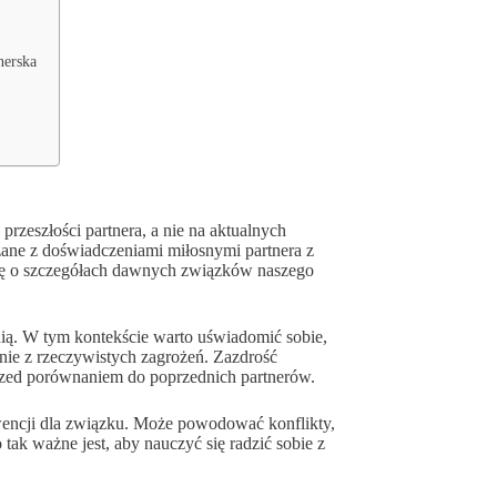
nerska
rzeszłości partnera, a nie na aktualnych
ązane z doświadczeniami miłosnymi partnera z
się o szczegółach dawnych związków naszego
nią. W tym kontekście warto uświadomić sobie,
nie z rzeczywistych zagrożeń. Zazdrość
przed porównaniem do poprzednich partnerów.
encji dla związku. Może powodować konflikty,
tak ważne jest, aby nauczyć się radzić sobie z