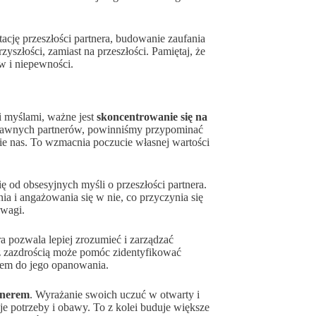
tację przeszłości partnera, budowanie zaufania
rzyszłości, zamiast na przeszłości. Pamiętaj, że
ów i niepewności.
i myślami, ważne jest
skoncentrowanie się na
dawnych partnerów, powinniśmy przypominać
nie nas. To wzmacnia poczucie własnej wartości
od obsesyjnych myśli o przeszłości partnera.
a i angażowania się w nie, co przyczynia się
owagi.
a pozwala lepiej zrozumieć i zarządzać
z zazdrością może pomóc zidentyfikować
kiem do jego opanowania.
tnerem
. Wyrażanie swoich uczuć w otwarty i
 potrzeby i obawy. To z kolei buduje większe