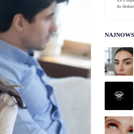
ich z do
do śledze
NAJNOWS