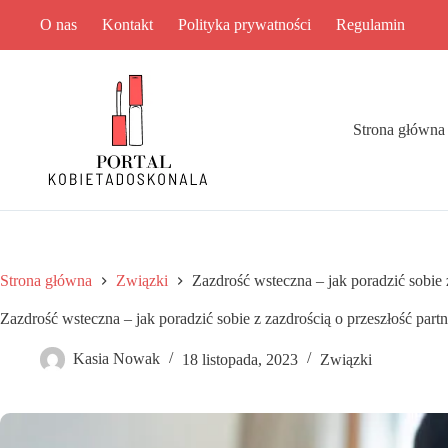
Przejdź
O nas
Kontakt
Polityka prywatności
Regulamin
do
treści
Strona główna
Strona główna
Związki
Zazdrość wsteczna – jak poradzić sobie 
Zazdrość wsteczna – jak poradzić sobie z zazdrością o przeszłość part
Kasia Nowak
18 listopada, 2023
Związki