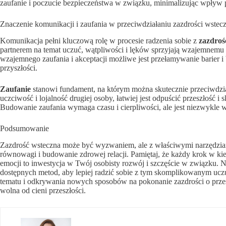
zaufanie i poczucie bezpieczeństwa w związku, minimalizując wpływ pr
Znaczenie komunikacji i zaufania w przeciwdziałaniu zazdrości wstecz
Komunikacja pełni kluczową rolę w procesie radzenia sobie z
zazdroś
partnerem na temat uczuć, wątpliwości i lęków sprzyjają wzajemnemu
wzajemnego zaufania i akceptacji możliwe jest przełamywanie barier
przyszłości.
Zaufanie
stanowi fundament, na którym można skutecznie przeciwdział
uczciwość i lojalność drugiej osoby, łatwiej jest odpuścić przeszłość i
Budowanie zaufania wymaga czasu i cierpliwości, ale jest niezwykle wa
Podsumowanie
Zazdrość wsteczna może być wyzwaniem, ale z właściwymi narzędziami
równowagi i budowanie zdrowej relacji. Pamiętaj, że każdy krok w k
emocji to inwestycja w Twój osobisty rozwój i szczęście w związku. Ni
dostępnych metod, aby lepiej radzić sobie z tym skomplikowanym ucz
tematu i odkrywania nowych sposobów na pokonanie zazdrości o przes
wolna od cieni przeszłości.