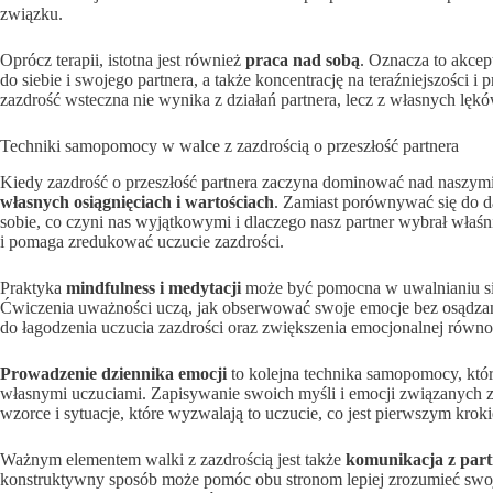
związku.
Oprócz terapii, istotna jest również
praca nad sobą
. Oznacza to akcep
do siebie i swojego partnera, a także koncentrację na teraźniejszości i p
zazdrość wsteczna nie wynika z działań partnera, lecz z własnych lęk
Techniki samopomocy w walce z zazdrością o przeszłość partnera
Kiedy zazdrość o przeszłość partnera zaczyna dominować nad naszym
własnych osiągnięciach i wartościach
. Zamiast porównywać się do 
sobie, co czyni nas wyjątkowymi i dlaczego nasz partner wybrał właś
i pomaga zredukować uczucie zazdrości.
Praktyka
mindfulness i medytacji
może być pomocna w uwalnianiu się 
Ćwiczenia uważności uczą, jak obserwować swoje emocje bez osądzani
do łagodzenia uczucia zazdrości oraz zwiększenia emocjonalnej równ
Prowadzenie dziennika emocji
to kolejna technika samopomocy, któr
własnymi uczuciami. Zapisywanie swoich myśli i emocji związanych 
wzorce i sytuacje, które wyzwalają to uczucie, co jest pierwszym kro
Ważnym elementem walki z zazdrością jest także
komunikacja z par
konstruktywny sposób może pomóc obu stronom lepiej zrozumieć swoje