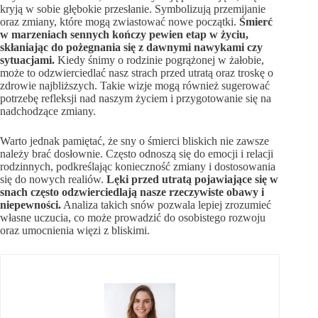
kryją w sobie głębokie przesłanie. Symbolizują przemijanie
oraz zmiany, które mogą zwiastować nowe początki.
Śmierć
w marzeniach sennych kończy pewien etap w życiu,
skłaniając do pożegnania się z dawnymi nawykami czy
sytuacjami.
Kiedy śnimy o rodzinie pogrążonej w żałobie,
może to odzwierciedlać nasz strach przed utratą oraz troskę o
zdrowie najbliższych. Takie wizje mogą również sugerować
potrzebę refleksji nad naszym życiem i przygotowanie się na
nadchodzące zmiany.
Warto jednak pamiętać, że sny o śmierci bliskich nie zawsze
należy brać dosłownie. Często odnoszą się do emocji i relacji
rodzinnych, podkreślając konieczność zmiany i dostosowania
się do nowych realiów.
Lęki przed utratą pojawiające się w
snach często odzwierciedlają nasze rzeczywiste obawy i
niepewności.
Analiza takich snów pozwala lepiej zrozumieć
własne uczucia, co może prowadzić do osobistego rozwoju
oraz umocnienia więzi z bliskimi.