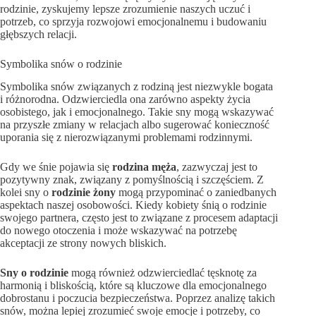
rodzinie, zyskujemy lepsze zrozumienie naszych uczuć i
potrzeb, co sprzyja rozwojowi emocjonalnemu i budowaniu
głębszych relacji.
Symbolika snów o rodzinie
Symbolika snów związanych z rodziną jest niezwykle bogata
i różnorodna. Odzwierciedla ona zarówno aspekty życia
osobistego, jak i emocjonalnego. Takie sny mogą wskazywać
na przyszłe zmiany w relacjach albo sugerować konieczność
uporania się z nierozwiązanymi problemami rodzinnymi.
Gdy we śnie pojawia się
rodzina męża
, zazwyczaj jest to
pozytywny znak, związany z pomyślnością i szczęściem. Z
kolei sny o
rodzinie żony
mogą przypominać o zaniedbanych
aspektach naszej osobowości. Kiedy kobiety śnią o rodzinie
swojego partnera, często jest to związane z procesem adaptacji
do nowego otoczenia i może wskazywać na potrzebę
akceptacji ze strony nowych bliskich.
Sny o rodzinie
mogą również odzwierciedlać tęsknotę za
harmonią i bliskością, które są kluczowe dla emocjonalnego
dobrostanu i poczucia bezpieczeństwa. Poprzez analizę takich
snów, można lepiej zrozumieć swoje emocje i potrzeby, co