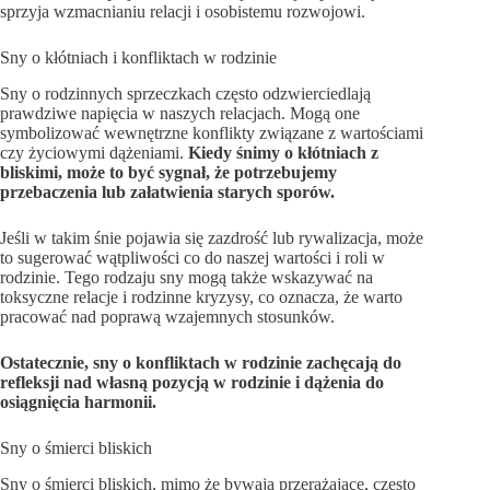
sprzyja wzmacnianiu relacji i osobistemu rozwojowi.
Sny o kłótniach i konfliktach w rodzinie
Sny o rodzinnych sprzeczkach często odzwierciedlają
prawdziwe napięcia w naszych relacjach. Mogą one
symbolizować wewnętrzne konflikty związane z wartościami
czy życiowymi dążeniami.
Kiedy śnimy o kłótniach z
bliskimi, może to być sygnał, że potrzebujemy
przebaczenia lub załatwienia starych sporów.
Jeśli w takim śnie pojawia się zazdrość lub rywalizacja, może
to sugerować wątpliwości co do naszej wartości i roli w
rodzinie. Tego rodzaju sny mogą także wskazywać na
toksyczne relacje i rodzinne kryzysy, co oznacza, że warto
pracować nad poprawą wzajemnych stosunków.
Ostatecznie, sny o konfliktach w rodzinie zachęcają do
refleksji nad własną pozycją w rodzinie i dążenia do
osiągnięcia harmonii.
Sny o śmierci bliskich
Sny o śmierci bliskich, mimo że bywają przerażające, często