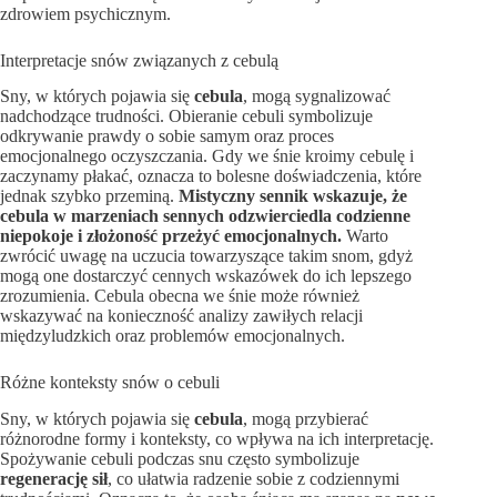
zdrowiem psychicznym.
Interpretacje snów związanych z cebulą
Sny, w których pojawia się
cebula
, mogą sygnalizować
nadchodzące trudności. Obieranie cebuli symbolizuje
odkrywanie prawdy o sobie samym oraz proces
emocjonalnego oczyszczania. Gdy we śnie kroimy cebulę i
zaczynamy płakać, oznacza to bolesne doświadczenia, które
jednak szybko przeminą.
Mistyczny sennik wskazuje, że
cebula w marzeniach sennych odzwierciedla codzienne
niepokoje i złożoność przeżyć emocjonalnych.
Warto
zwrócić uwagę na uczucia towarzyszące takim snom, gdyż
mogą one dostarczyć cennych wskazówek do ich lepszego
zrozumienia. Cebula obecna we śnie może również
wskazywać na konieczność analizy zawiłych relacji
międzyludzkich oraz problemów emocjonalnych.
Różne konteksty snów o cebuli
Sny, w których pojawia się
cebula
, mogą przybierać
różnorodne formy i konteksty, co wpływa na ich interpretację.
Spożywanie cebuli podczas snu często symbolizuje
regenerację sił
, co ułatwia radzenie sobie z codziennymi