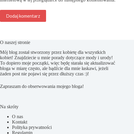
internetową w tej przeglądarce do następnego komentowania.
Dodaj komentarz
O naszej stronie
Mój blog został stworzony przez kobietę dla wszystkich
kobiet! Znajdziecie u mnie porady dotyczące mody i urody!
To dopiero moje początki, więc będę starała się aktualizować
bloga w miarę często, ale bądźcie dla mnie łaskawi, jeżeli
żaden post nie pojawi się przez dłuższy czas :)!
Zapraszam do obserwowania mojego bloga!
Na skróty
O nas
Kontakt
Polityka prywatności
Regulamin