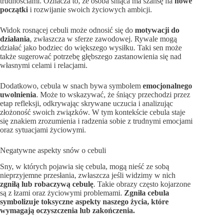
trudnościami. Oznacza to, że osoba śniąca ma szansę na
nowe
początki
i rozwijanie swoich życiowych ambicji.
Widok rosnącej cebuli może odnosić się do
motywacji do
działania
, zwłaszcza w sferze zawodowej. Rywale mogą
działać jako bodziec do większego wysiłku. Taki sen może
także sugerować potrzebę głębszego zastanowienia się nad
własnymi celami i relacjami.
Dodatkowo, cebula w snach bywa symbolem
emocjonalnego
uwolnienia
. Może to wskazywać, że śniący przechodzi przez
etap refleksji, odkrywając skrywane uczucia i analizując
złożoność swoich związków. W tym kontekście cebula staje
się znakiem zrozumienia i radzenia sobie z trudnymi emocjami
oraz sytuacjami życiowymi.
Negatywne aspekty snów o cebuli
Sny, w których pojawia się cebula, mogą nieść ze sobą
nieprzyjemne przesłania, zwłaszcza jeśli widzimy w nich
zgniłą lub robaczywą cebulę
. Takie obrazy często kojarzone
są z łzami oraz życiowymi problemami.
Zgniła cebula
symbolizuje toksyczne aspekty naszego życia, które
wymagają oczyszczenia lub zakończenia.