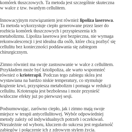
komórek tłuszczowych. Ta metoda jest szczególnie skuteczna
w walce z tzw. twardym cellulitem.
Innowacyjnym rozwiązaniem jest również
lipoliza laserowa
.
Ta metoda wykorzystuje ciepło generowane przez laser do
rozbicia komórek tłuszczowych i przyspieszenia ich
metabolizmu. Lipoliza laserowa jest bezpieczna, nie wymaga
rekonwalescencji i jest idealna dla osób, które chcą pozbyć się
cellulitu bez konieczności poddawania się zabiegom
chirurgicznym.
Zimno również ma swoje zastosowanie w walce z cellulitem.
Przykładem może być kriolipoliza, ale warto wspomnieć
również o
krioterapii
. Podczas tego zabiegu skóra jest
wystawiana na bardzo niskie temperatury, co stymuluje
krążenie krwi, przyspiesza metabolizm i pomaga w redukcji
cellulitu. Krioterapia jest bezbolesna i może przynieść
widoczne efekty już po pierwszej sesji.
Podsumowując, zarówno ciepło, jak i zimno mają swoje
miejsce w terapii antycellulitowej. Wybór odpowiedniej
metody zależy od indywidualnych potrzeb i oczekiwań.
Niezależnie od wyboru, kluczem do sukcesu jest regularność
zabiegów i połączenie ich z zdrowym stylem życia.