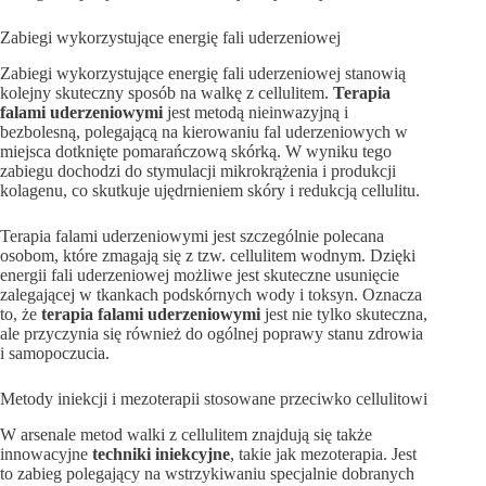
Zabiegi wykorzystujące energię fali uderzeniowej
Zabiegi wykorzystujące energię fali uderzeniowej stanowią
kolejny skuteczny sposób na walkę z cellulitem.
Terapia
falami uderzeniowymi
jest metodą nieinwazyjną i
bezbolesną, polegającą na kierowaniu fal uderzeniowych w
miejsca dotknięte pomarańczową skórką. W wyniku tego
zabiegu dochodzi do stymulacji mikrokrążenia i produkcji
kolagenu, co skutkuje ujędrnieniem skóry i redukcją cellulitu.
Terapia falami uderzeniowymi jest szczególnie polecana
osobom, które zmagają się z tzw. cellulitem wodnym. Dzięki
energii fali uderzeniowej możliwe jest skuteczne usunięcie
zalegającej w tkankach podskórnych wody i toksyn. Oznacza
to, że
terapia falami uderzeniowymi
jest nie tylko skuteczna,
ale przyczynia się również do ogólnej poprawy stanu zdrowia
i samopoczucia.
Metody iniekcji i mezoterapii stosowane przeciwko cellulitowi
W arsenale metod walki z cellulitem znajdują się także
innowacyjne
techniki iniekcyjne
, takie jak mezoterapia. Jest
to zabieg polegający na wstrzykiwaniu specjalnie dobranych