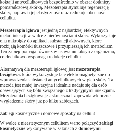
koktajli antycellulitowych bezpośrednio w obszar dotknięty
pomarańczową skórką. Mezoterapia stymuluje regenerację
skóry, poprawia jej elastyczność oraz redukuje obecność
cellulitu.
Mezoterapia igłowa
jest jedną z najbardziej efektywnych
metod iniekcji w walce z nierównościami skóry. Wykorzystuje
ona mikroigły do aplikacji substancji aktywnych, które
rozbijają komórki tłuszczowe i przyspieszają ich metabolizm.
Ten zabieg pomaga również w usuwaniu toksyn z organizmu,
co dodatkowo wspomaga redukcję cellulitu.
Alternatywą dla mezoterapii igłowej jest
mezoterapia
bezigłowa
, która wykorzystuje fale elektromagnetyczne do
wprowadzenia substancji antycellulitowych w głąb skóry. Ta
metoda jest mniej inwazyjna i idealnie nadaje się dla osób
obawiających się bólu związanego z tradycyjnymi iniekcjami.
Mezoterapia bezigłowa jest skuteczna i zapewnia widoczne
wygładzenie skóry już po kilku zabiegach.
Zabiegi kosmetyczne i domowe sposoby na cellulit
W walce z nieestetycznym cellulitem warto połączyć
zabiegi
kosmetyczne
wykonywane w salonach z
domowymi