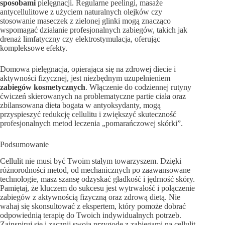
sposobami
pielęgnacji. Regularne peelingi, masaże
antycellulitowe z użyciem naturalnych olejków czy
stosowanie maseczek z zielonej glinki mogą znacząco
wspomagać działanie profesjonalnych zabiegów, takich jak
drenaż limfatyczny czy elektrostymulacja, oferując
kompleksowe efekty.
Domowa pielęgnacja, opierająca się na zdrowej diecie i
aktywności fizycznej, jest niezbędnym uzupełnieniem
zabiegów kosmetycznych
. Włączenie do codziennej rutyny
ćwiczeń skierowanych na problematyczne partie ciała oraz
zbilansowana dieta bogata w antyoksydanty, mogą
przyspieszyć redukcję cellulitu i zwiększyć skuteczność
profesjonalnych metod leczenia „pomarańczowej skórki”.
Podsumowanie
Cellulit nie musi być Twoim stałym towarzyszem. Dzięki
różnorodności metod, od mechanicznych po zaawansowane
technologie, masz szansę odzyskać gładkość i jędrność skóry.
Pamiętaj, że kluczem do sukcesu jest wytrwałość i połączenie
zabiegów z aktywnością fizyczną oraz zdrową dietą. Nie
wahaj się skonsultować z ekspertem, który pomoże dobrać
odpowiednią terapię do Twoich indywidualnych potrzeb.
Zainspiruj się i zacznij swoją przygodę z zabiegami na cellulit