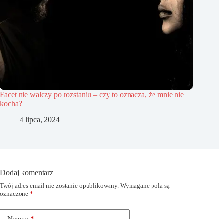
Facet nie walczy po rozstaniu – czy to oznacza, że mnie nie
kocha?
4 lipca, 2024
Dodaj komentarz
Twój adres email nie zostanie opublikowany.
Wymagane pola są
oznaczone
*
Nazwa
*