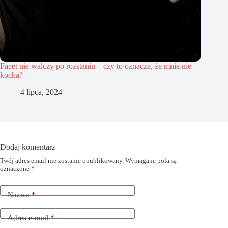
Facet nie walczy po rozstaniu – czy to oznacza, że mnie nie
kocha?
4 lipca, 2024
Dodaj komentarz
Twój adres email nie zostanie opublikowany.
Wymagane pola są
oznaczone
*
Nazwa
*
Adres e-mail
*