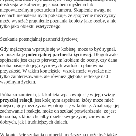
dostrzega w kobiecie, jej sposobem myślenia lub
niepowtarzalnym poczuciem humoru. Skupienie uwagi na
cechach niematerialnych pokazuje, że spojrzenie mężczyzny
może wyrażać pragnienie poznania kobiety jako osoby, a nie
tylko jako obiektu estetycznego.
Szukanie potencjalnej partnerki życiowej
Gdy mężczyzna wpatruje się w kobietę, może to być sygnał,
że poszukuje
potencjalnej partnerki życiowej
. Długotrwałe
spojrzenie jest często pierwszym krokiem do oceny, czy dana
osoba pasuje do jego życiowych wartości i planów na
przyszłość. W takim kontekście, wzrok może wyrażać nie
tylko zainteresowanie, ale również głęboką refleksję nad
wspólnym życiem.
Próba zrozumienia, jak kobieta wpasowuje się w jego
wizję
przyszłej relacji
, jest kolejnym aspektem, który może mieć
miejsce, gdy mężczyzna wpatruje się w kobietę. Analizując jej
zachowanie i reakcje, może on szukać potwierdzenia, że jest
to osoba, z którą chciałby dzielić swoje życie, zarówno w
dobrych, jak i trudniejszych dniach.
W kontekście szukania partnerki, mężczyzna może być także