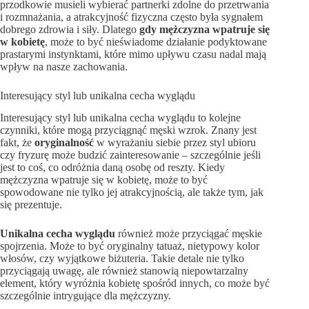
przodkowie musieli wybierać partnerki zdolne do przetrwania
i rozmnażania, a atrakcyjność fizyczna często była sygnałem
dobrego zdrowia i siły. Dlatego
gdy mężczyzna wpatruje się
w kobietę
, może to być nieświadome działanie podyktowane
prastarymi instynktami, które mimo upływu czasu nadal mają
wpływ na nasze zachowania.
Interesujący styl lub unikalna cecha wyglądu
Interesujący styl lub unikalna cecha wyglądu to kolejne
czynniki, które mogą przyciągnąć męski wzrok. Znany jest
fakt, że
oryginalność
w wyrażaniu siebie przez styl ubioru
czy fryzurę może budzić zainteresowanie – szczególnie jeśli
jest to coś, co odróżnia daną osobę od reszty. Kiedy
mężczyzna wpatruje się w kobietę, może to być
spowodowane nie tylko jej atrakcyjnością, ale także tym, jak
się prezentuje.
Unikalna cecha wyglądu
również może przyciągać męskie
spojrzenia. Może to być oryginalny tatuaż, nietypowy kolor
włosów, czy wyjątkowe biżuteria. Takie detale nie tylko
przyciągają uwagę, ale również stanowią niepowtarzalny
element, który wyróżnia kobietę spośród innych, co może być
szczególnie intrygujące dla mężczyzny.