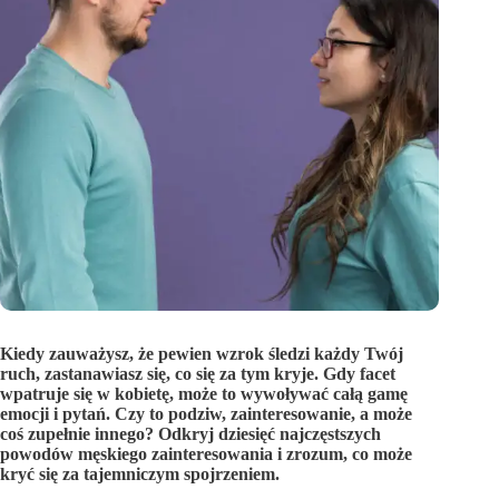
Kiedy zauważysz, że pewien wzrok śledzi każdy Twój
ruch, zastanawiasz się, co się za tym kryje. Gdy facet
wpatruje się w kobietę, może to wywoływać całą gamę
emocji i pytań. Czy to podziw, zainteresowanie, a może
coś zupełnie innego? Odkryj dziesięć najczęstszych
powodów męskiego zainteresowania i zrozum, co może
kryć się za tajemniczym spojrzeniem.