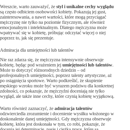
Wreszcie, warto zauważyć, że
styl i unikalne cechy wyglądu
są często odbiciem osobowości kobiety. Pokazują jej gust,
zainteresowania, a nawet wartości, które mogą przyciągać
mężczyznę nie tylko na poziomie fizycznym, ale również
emocjonalnym i intelektualnym. Dlatego mężczyzna może
wpatrywać się w kobietę, próbując odczytać więcej o niej
poprzez to, jak się prezentuje.
Admiracja dla umiejętności lub talentów
Nie raz zdarza się, że mężczyzna intensywnie obserwuje
kobietę, będąc pod wrażeniem jej
umiejętności lub talentów
.
Może to dotyczyć różnorodnych dziedzin – od
profesjonalnych umiejętności, poprzez talenty artystyczne, aż
po osiągnięcia sportowe. Warto podkreślić, że skupienie
męskiego wzroku może być wyrazem podziwu dla konkretnej
zdolności, co pokazuje, że mężczyźni doceniają nie tylko
wygląd, ale także inne cechy, które czynią kobietę wyjątkową.
Warto również zaznaczyć, że
admiracja talentów
odzwierciedla zrozumienie i docenienie wysiłku włożonego w
doskonalenie danej umiejętności. Gdy mężczyzna obserwuje
kobietę, która jest doskonała w tym, co robi, pokazuje, że
docenia jej determinację, pasję i ciężką pracę, które są