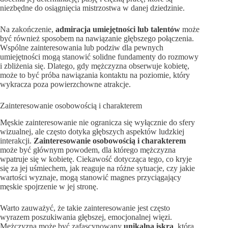
niezbędne do osiągnięcia mistrzostwa w danej dziedzinie.
Na zakończenie,
admiracja umiejętności lub talentów
może
być również sposobem na nawiązanie głębszego połączenia.
Wspólne zainteresowania lub podziw dla pewnych
umiejętności mogą stanowić solidne fundamenty do rozmowy
i zbliżenia się. Dlatego, gdy mężczyzna obserwuje kobietę,
może to być próba nawiązania kontaktu na poziomie, który
wykracza poza powierzchowne atrakcje.
Zainteresowanie osobowością i charakterem
Męskie zainteresowanie nie ogranicza się wyłącznie do sfery
wizualnej, ale często dotyka głębszych aspektów ludzkiej
interakcji.
Zainteresowanie osobowością i charakterem
może być głównym powodem, dla którego mężczyzna
wpatruje się w kobietę. Ciekawość dotycząca tego, co kryje
się za jej uśmiechem, jak reaguje na różne sytuacje, czy jakie
wartości wyznaje, mogą stanowić magnes przyciągający
męskie spojrzenie w jej stronę.
Warto zauważyć, że takie zainteresowanie jest często
wyrazem poszukiwania głębszej, emocjonalnej więzi.
Mężczyzna może być zafascynowany
unikalną iskrą
, którą