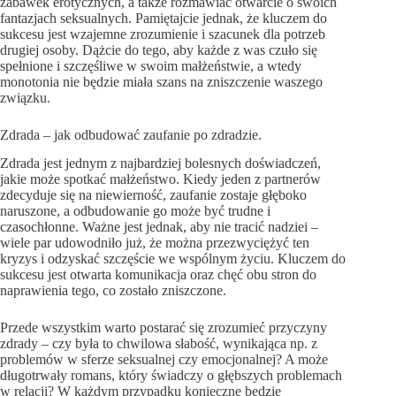
zabawek erotycznych, a także rozmawiać otwarcie o swoich
fantazjach seksualnych. Pamiętajcie jednak, że kluczem do
sukcesu jest wzajemne zrozumienie i szacunek dla potrzeb
drugiej osoby. Dążcie do tego, aby każde z was czuło się
spełnione i szczęśliwe w swoim małżeństwie, a wtedy
monotonia nie będzie miała szans na zniszczenie waszego
związku.
Zdrada – jak odbudować zaufanie po zdradzie.
Zdrada jest jednym z najbardziej bolesnych doświadczeń,
jakie może spotkać małżeństwo. Kiedy jeden z partnerów
zdecyduje się na niewierność, zaufanie zostaje głęboko
naruszone, a odbudowanie go może być trudne i
czasochłonne. Ważne jest jednak, aby nie tracić nadziei –
wiele par udowodniło już, że można przezwyciężyć ten
kryzys i odzyskać szczęście we wspólnym życiu. Kluczem do
sukcesu jest otwarta komunikacja oraz chęć obu stron do
naprawienia tego, co zostało zniszczone.
Przede wszystkim warto postarać się zrozumieć przyczyny
zdrady – czy była to chwilowa słabość, wynikająca np. z
problemów w sferze seksualnej czy emocjonalnej? A może
długotrwały romans, który świadczy o głębszych problemach
w relacji? W każdym przypadku konieczne będzie