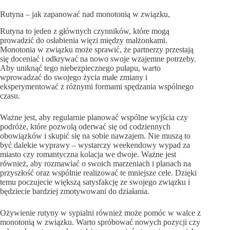
Rutyna – jak zapanować nad monotonią w związku,
Rutyna to jeden z głównych czynników, które mogą
prowadzić do osłabienia więzi między małżonkami.
Monotonia w związku może sprawić, że partnerzy przestają
się doceniać i odkrywać na nowo swoje wzajemne potrzeby.
Aby uniknąć tego niebezpiecznego pułapu, warto
wprowadzać do swojego życia małe zmiany i
eksperymentować z różnymi formami spędzania wspólnego
czasu.
Ważne jest, aby regularnie planować wspólne wyjścia czy
podróże, które pozwolą oderwać się od codziennych
obowiązków i skupić się na sobie nawzajem. Nie muszą to
być dalekie wyprawy – wystarczy weekendowy wypad za
miasto czy romantyczna kolacja we dwoje. Ważne jest
również, aby rozmawiać o swoich marzeniach i planach na
przyszłość oraz wspólnie realizować te mniejsze cele. Dzięki
temu poczujecie większą satysfakcję ze swojego związku i
będziecie bardziej zmotywowani do działania.
Ożywienie rutyny w sypialni również może pomóc w walce z
monotonią w związku. Warto spróbować nowych pozycji czy