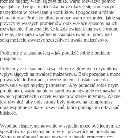
różnice między wami są zbyt duże, warto rozważyć pomoc
specjalisty. Terapia małżeńska może okazać się skutecznym
narzędziem w rozwiązaniu konfliktów i pogodzeniu różnic
charakterów. Profesjonalista pomoże wam zrozumieć, jakie są
przyczyny waszych problemów oraz wskaże sposoby na ich
rozwiązanie. Pamiętajcie, że każdy związek ma swoje trudne
chwile, ale dzięki wspólnemu zaangażowaniu i pracy nad
sobą możecie stworzyć szczęśliwe i trwałe małżeństwo.
Problemy z seksualnością – jak poradzić sobie z brakiem
pożądania,
Problemy z seksualnością są jednym z głównych czynników
wpływających na trwałość małżeństwa. Brak pożądania może
prowadzić do frustracji, niezrozumienia i ostatecznie do
zerwania więzi między partnerami. Aby poradzić sobie z tym
problemem, warto najpierw spróbować otwarcie rozmawiać o
swoich potrzebach i oczekiwaniach w sferze intymnej. Ważne
jest również, aby obie strony były gotowe na kompromisy
oraz wspólnie szukały rozwiązań, które pomogą im odzyskać
bliskość.
Wspólne eksperymentowanie w sypialni może być jednym ze
sposobów na przełamanie rutyny i przywrócenie pożądania.
Warto wypróbować nowe pozycje, zabawki erotyczne czy