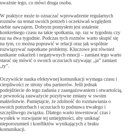
uważnie tego, co mówi druga osoba.
W praktyce może to oznaczać wprowadzenie regularnych
rozmów na temat swoich potrzeb i oczekiwań względem
siebie nawzajem. Dobrym pomysłem jest ustalenie
konkretnego czasu na takie spotkania, np. raz w tygodniu czy
raz na dwa tygodnie. Podczas tych rozmów warto skupić się
na tym, co można poprawić w relacji oraz jak wspólnie
rozwiązywać napotkane problemy. Kluczowe jest również
unikanie oskarżeń i negatywnych emocji – zamiast tego warto
starać się mówić o swoich uczuciach używając „ja” zamiast
„ty”.
Oczywiście nauka efektywnej komunikacji wymaga czasu i
cierpliwości ze strony obu partnerów. Jeśli jednak
podejdziecie do tego zadania z zaangażowaniem i otwartością,
z pewnością zauważycie pozytywne zmiany w swoim
małżeństwie. Pamiętajcie, że zdolność do rozmawiania o
swoich potrzebach i uczuciach to podstawa trwałego i
szczęśliwego związku. Dlatego warto inwestować czas i
wysiłek w rozwijanie tej umiejętności, aby uniknąć
nieporozumień i konfliktów wynikających z braku
komunikacji.