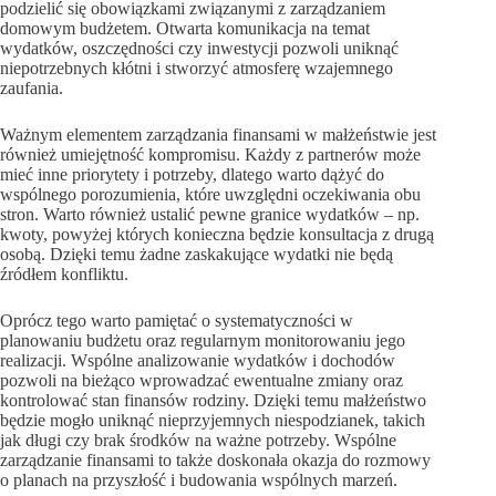
podzielić się obowiązkami związanymi z zarządzaniem
domowym budżetem. Otwarta komunikacja na temat
wydatków, oszczędności czy inwestycji pozwoli uniknąć
niepotrzebnych kłótni i stworzyć atmosferę wzajemnego
zaufania.
Ważnym elementem zarządzania finansami w małżeństwie jest
również umiejętność kompromisu. Każdy z partnerów może
mieć inne priorytety i potrzeby, dlatego warto dążyć do
wspólnego porozumienia, które uwzględni oczekiwania obu
stron. Warto również ustalić pewne granice wydatków – np.
kwoty, powyżej których konieczna będzie konsultacja z drugą
osobą. Dzięki temu żadne zaskakujące wydatki nie będą
źródłem konfliktu.
Oprócz tego warto pamiętać o systematyczności w
planowaniu budżetu oraz regularnym monitorowaniu jego
realizacji. Wspólne analizowanie wydatków i dochodów
pozwoli na bieżąco wprowadzać ewentualne zmiany oraz
kontrolować stan finansów rodziny. Dzięki temu małżeństwo
będzie mogło uniknąć nieprzyjemnych niespodzianek, takich
jak długi czy brak środków na ważne potrzeby. Wspólne
zarządzanie finansami to także doskonała okazja do rozmowy
o planach na przyszłość i budowania wspólnych marzeń.