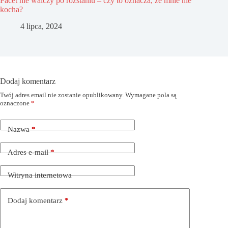
Facet nie walczy po rozstaniu – czy to oznacza, że mnie nie
kocha?
4 lipca, 2024
Dodaj komentarz
Twój adres email nie zostanie opublikowany.
Wymagane pola są
oznaczone
*
Nazwa
*
Adres e-mail
*
Witryna internetowa
Dodaj komentarz
*