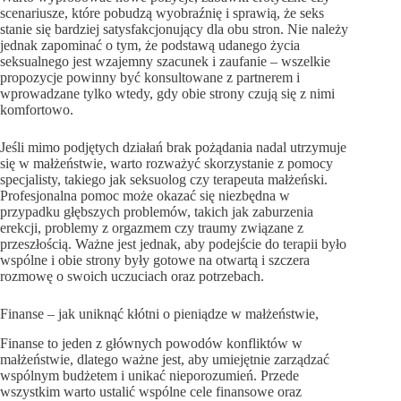
scenariusze, które pobudzą wyobraźnię i sprawią, że seks
stanie się bardziej satysfakcjonujący dla obu stron. Nie należy
jednak zapominać o tym, że podstawą udanego życia
seksualnego jest wzajemny szacunek i zaufanie – wszelkie
propozycje powinny być konsultowane z partnerem i
wprowadzane tylko wtedy, gdy obie strony czują się z nimi
komfortowo.
Jeśli mimo podjętych działań brak pożądania nadal utrzymuje
się w małżeństwie, warto rozważyć skorzystanie z pomocy
specjalisty, takiego jak seksuolog czy terapeuta małżeński.
Profesjonalna pomoc może okazać się niezbędna w
przypadku głębszych problemów, takich jak zaburzenia
erekcji, problemy z orgazmem czy traumy związane z
przeszłością. Ważne jest jednak, aby podejście do terapii było
wspólne i obie strony były gotowe na otwartą i szczera
rozmowę o swoich uczuciach oraz potrzebach.
Finanse – jak uniknąć kłótni o pieniądze w małżeństwie,
Finanse to jeden z głównych powodów konfliktów w
małżeństwie, dlatego ważne jest, aby umiejętnie zarządzać
wspólnym budżetem i unikać nieporozumień. Przede
wszystkim warto ustalić wspólne cele finansowe oraz