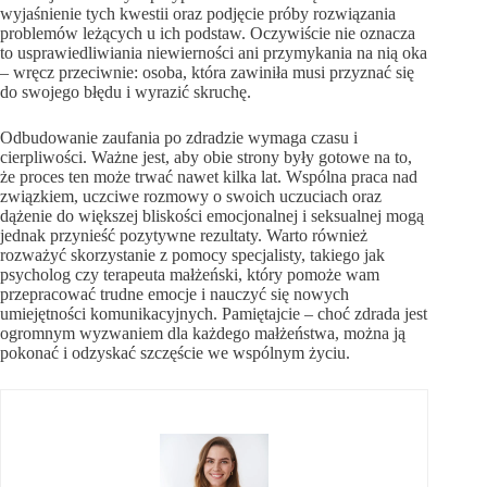
wyjaśnienie tych kwestii oraz podjęcie próby rozwiązania
problemów leżących u ich podstaw. Oczywiście nie oznacza
to usprawiedliwiania niewierności ani przymykania na nią oka
– wręcz przeciwnie: osoba, która zawiniła musi przyznać się
do swojego błędu i wyrazić skruchę.
Odbudowanie zaufania po zdradzie wymaga czasu i
cierpliwości. Ważne jest, aby obie strony były gotowe na to,
że proces ten może trwać nawet kilka lat. Wspólna praca nad
związkiem, uczciwe rozmowy o swoich uczuciach oraz
dążenie do większej bliskości emocjonalnej i seksualnej mogą
jednak przynieść pozytywne rezultaty. Warto również
rozważyć skorzystanie z pomocy specjalisty, takiego jak
psycholog czy terapeuta małżeński, który pomoże wam
przepracować trudne emocje i nauczyć się nowych
umiejętności komunikacyjnych. Pamiętajcie – choć zdrada jest
ogromnym wyzwaniem dla każdego małżeństwa, można ją
pokonać i odzyskać szczęście we wspólnym życiu.