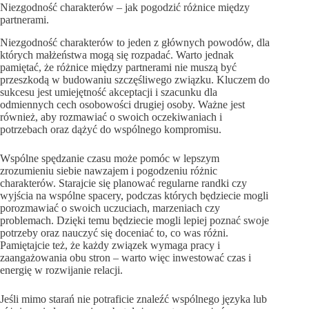
Niezgodność charakterów – jak pogodzić różnice między
partnerami.
Niezgodność charakterów to jeden z głównych powodów, dla
których małżeństwa mogą się rozpadać. Warto jednak
pamiętać, że różnice między partnerami nie muszą być
przeszkodą w budowaniu szczęśliwego związku. Kluczem do
sukcesu jest umiejętność akceptacji i szacunku dla
odmiennych cech osobowości drugiej osoby. Ważne jest
również, aby rozmawiać o swoich oczekiwaniach i
potrzebach oraz dążyć do wspólnego kompromisu.
Wspólne spędzanie czasu może pomóc w lepszym
zrozumieniu siebie nawzajem i pogodzeniu różnic
charakterów. Starajcie się planować regularne randki czy
wyjścia na wspólne spacery, podczas których będziecie mogli
porozmawiać o swoich uczuciach, marzeniach czy
problemach. Dzięki temu będziecie mogli lepiej poznać swoje
potrzeby oraz nauczyć się doceniać to, co was różni.
Pamiętajcie też, że każdy związek wymaga pracy i
zaangażowania obu stron – warto więc inwestować czas i
energię w rozwijanie relacji.
Jeśli mimo starań nie potraficie znaleźć wspólnego języka lub