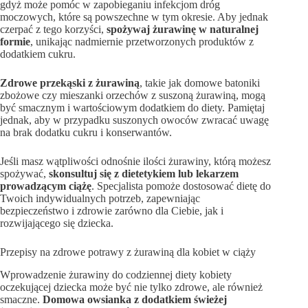
gdyż może pomóc w zapobieganiu infekcjom dróg
moczowych, które są powszechne w tym okresie. Aby jednak
czerpać z tego korzyści,
spożywaj żurawinę w naturalnej
formie
, unikając nadmiernie przetworzonych produktów z
dodatkiem cukru.
Zdrowe przekąski z żurawiną
, takie jak domowe batoniki
zbożowe czy mieszanki orzechów z suszoną żurawiną, mogą
być smacznym i wartościowym dodatkiem do diety. Pamiętaj
jednak, aby w przypadku suszonych owoców zwracać uwagę
na brak dodatku cukru i konserwantów.
Jeśli masz wątpliwości odnośnie ilości żurawiny, którą możesz
spożywać,
skonsultuj się z dietetykiem lub lekarzem
prowadzącym ciążę
. Specjalista pomoże dostosować dietę do
Twoich indywidualnych potrzeb, zapewniając
bezpieczeństwo i zdrowie zarówno dla Ciebie, jak i
rozwijającego się dziecka.
Przepisy na zdrowe potrawy z żurawiną dla kobiet w ciąży
Wprowadzenie żurawiny do codziennej diety kobiety
oczekującej dziecka może być nie tylko zdrowe, ale również
smaczne.
Domowa owsianka z dodatkiem świeżej