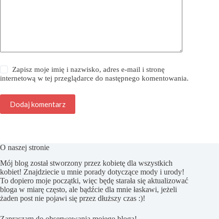
Zapisz moje imię i nazwisko, adres e-mail i stronę
internetową w tej przeglądarce do następnego komentowania.
Dodaj komentarz
O naszej stronie
Mój blog został stworzony przez kobietę dla wszystkich
kobiet! Znajdziecie u mnie porady dotyczące mody i urody!
To dopiero moje początki, więc będę starała się aktualizować
bloga w miarę często, ale bądźcie dla mnie łaskawi, jeżeli
żaden post nie pojawi się przez dłuższy czas :)!
Zapraszam do obserwowania mojego bloga!