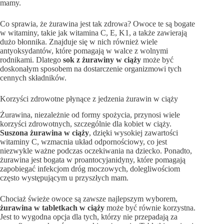
mamy.
Co sprawia, że żurawina jest tak zdrowa? Owoce te są bogate
w witaminy, takie jak witamina C, E, K1, a także zawierają
dużo błonnika. Znajduje się w nich również wiele
antyoksydantów, które pomagają w walce z wolnymi
rodnikami. Dlatego
sok z żurawiny w ciąży
może być
doskonałym sposobem na dostarczenie organizmowi tych
cennych składników.
Korzyści zdrowotne płynące z jedzenia żurawin w ciąży
Żurawina, niezależnie od formy spożycia, przynosi wiele
korzyści zdrowotnych, szczególnie dla kobiet w ciąży.
Suszona żurawina w ciąży
, dzięki wysokiej zawartości
witaminy C, wzmacnia układ odpornościowy, co jest
niezwykle ważne podczas oczekiwania na dziecko. Ponadto,
żurawina jest bogata w proantocyjanidyny, które pomagają
zapobiegać infekcjom dróg moczowych, dolegliwościom
często występującym u przyszłych mam.
Chociaż świeże owoce są zawsze najlepszym wyborem,
żurawina w tabletkach w ciąży
może być równie korzystna.
Jest to wygodna opcja dla tych, którzy nie przepadają za