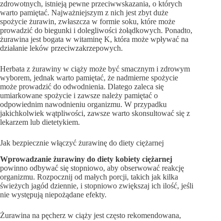
zdrowotnych, istnieją pewne przeciwwskazania, o których
warto pamiętać. Najważniejszym z nich jest zbyt duże
spożycie żurawin, zwłaszcza w formie soku, które może
prowadzić do biegunki i dolegliwości żołądkowych. Ponadto,
żurawina jest bogata w witaminę K, która może wpływać na
działanie leków przeciwzakrzepowych.
Herbata z żurawiny w ciąży może być smacznym i zdrowym
wyborem, jednak warto pamiętać, że nadmierne spożycie
może prowadzić do odwodnienia. Dlatego zaleca się
umiarkowane spożycie i zawsze należy pamiętać o
odpowiednim nawodnieniu organizmu. W przypadku
jakichkolwiek wątpliwości, zawsze warto skonsultować się z
lekarzem lub dietetykiem.
Jak bezpiecznie włączyć żurawinę do diety ciężarnej
Wprowadzanie żurawiny do diety kobiety ciężarnej
powinno odbywać się stopniowo, aby obserwować reakcję
organizmu. Rozpocznij od małych porcji, takich jak kilka
świeżych jagód dziennie, i stopniowo zwiększaj ich ilość, jeśli
nie występują niepożądane efekty.
Żurawina na pęcherz w ciąży jest często rekomendowana,