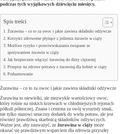
podczas tych wyjątkowych dziewięciu miesięcy.
Spis treści
Żurawina – co to za owoc i jakie zawiera składniki odżywcze
Korzyści zdrowotne płynące z jedzenia żurawin w ciąży
Możliwe ryzyko i przeciwwskazania związane ze
spożywaniem żurawin w ciąży
Jak bezpiecznie włączyć żurawinę do diety ciężarnej
Przepisy na zdrowe potrawy z żurawiną dla kobiet w ciąży
Podsumowanie
Żurawina – co to za owoc i jakie zawiera składniki odżywcze
Żurawina to niewielki, ale niezwykle wartościowy owoc,
który rośnie na niskich krzewach w chłodniejszych rejonach
półkuli północnej. Znana i ceniona za swój wyrazisty smak,
nie tylko stanowi smaczny dodatek do wielu potraw, ale jest
również prawdziwą skarbnicą składników odżywczych.
Ważne jest, aby zauważyć, że
żurawina w ciąży
może
okazać się prawdziwym wsparciem dla zdrowia przyszłej