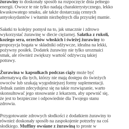
żurawiny
to doskonały sposób na rozpoczęcie dnia pełnego
energii. Owoce te nie tylko nadają charakterystycznego, lekko
kwaskowatego smaku, ale także dostarczają cennych
antyoksydantów i witamin niezbędnych dla przyszłej mamie.
Sałatki to kolejny pomysł na to, jak smacznie i zdrowo
wykorzystać żurawinę w diecie ciężarnej.
Sałatka z rukoli,
koziego sera, orzechów włoskich i świeżej żurawiny
to
propozycja bogata w składniki odżywcze, idealna na lekki,
pożywny posiłek. Dodatek żurawiny nie tylko urozmaici
smak, ale również zwiększy wartość odżywczą takiej
potrawy.
Żurawina w kapsułkach podczas ciąży
może być
alternatywą dla tych, którzy nie mają dostępu do świeżych
owoców lub szukają wygodniejszej formy suplementacji.
Jednak zanim zdecydujesz się na takie rozwiązanie, warto
skonsultować jego stosowanie z lekarzem, aby upewnić się,
że jest to bezpieczne i odpowiednie dla Twojego stanu
zdrowia.
Przygotowanie zdrowych słodkości z dodatkiem żurawiny to
również doskonały sposób na zaspokojenie potrzeby na coś
słodkiego.
Muffiny owsiane z żurawiną
to proste w