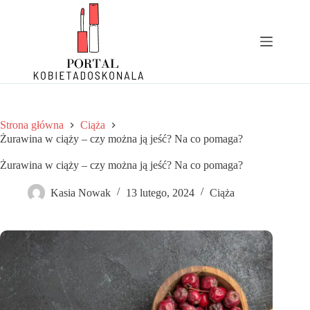
Przejdź
do
treści
Strona główna
Ciąża
Żurawina w ciąży – czy można ją jeść? Na co pomaga?
Żurawina w ciąży – czy można ją jeść? Na co pomaga?
Kasia Nowak
13 lutego, 2024
Ciąża