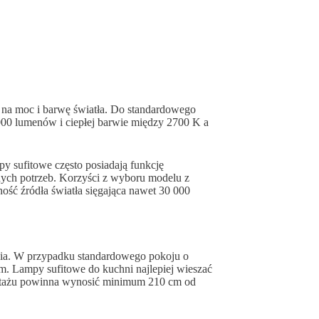
 na moc i barwę światła. Do standardowego
000 lumenów i ciepłej barwie między 2700 K a
py sufitowe często posiadają funkcję
lnych potrzeb. Korzyści z wyboru modelu z
ność źródła światła sięgająca nawet 30 000
nia. W przypadku standardowego pokoju o
. Lampy sufitowe do kuchni najlepiej wieszać
ontażu powinna wynosić minimum 210 cm od