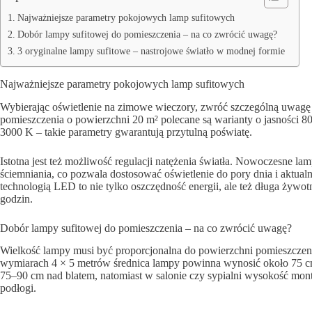
Najważniejsze parametry pokojowych lamp sufitowych
Dobór lampy sufitowej do pomieszczenia – na co zwrócić uwagę?
3 oryginalne lampy sufitowe – nastrojowe światło w modnej formie
Najważniejsze parametry pokojowych lamp sufitowych
Wybierając oświetlenie na zimowe wieczory, zwróć szczególną uwagę
pomieszczenia o powierzchni 20 m² polecane są warianty o jasności 8
3000 K – takie parametry gwarantują przytulną poświatę.
Istotna jest też możliwość regulacji natężenia światła. Nowoczesne lam
ściemniania, co pozwala dostosować oświetlenie do pory dnia i aktua
technologią LED to nie tylko oszczędność energii, ale też długa żywot
godzin.
Dobór lampy sufitowej do pomieszczenia – na co zwrócić uwagę?
Wielkość lampy musi być proporcjonalna do powierzchni pomieszcze
wymiarach 4 × 5 metrów średnica lampy powinna wynosić około 75 cm
75–90 cm nad blatem, natomiast w salonie czy sypialni wysokość m
podłogi.