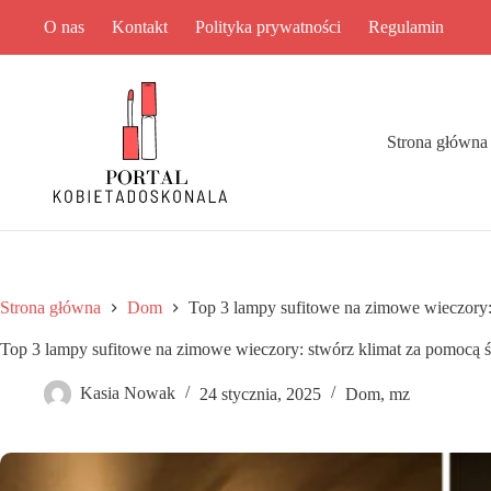
Przejdź
O nas
Kontakt
Polityka prywatności
Regulamin
do
treści
Strona główna
Strona główna
Dom
Top 3 lampy sufitowe na zimowe wieczory:
Top 3 lampy sufitowe na zimowe wieczory: stwórz klimat za pomocą ś
Kasia Nowak
24 stycznia, 2025
Dom
,
mz