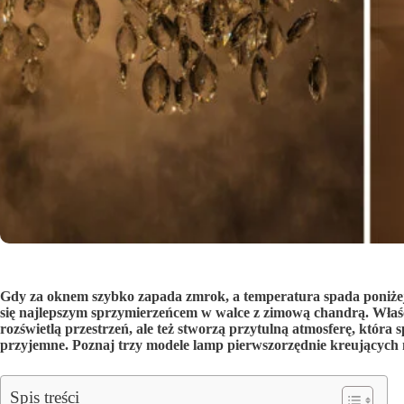
Gdy za oknem szybko zapada zmrok, a temperatura spada poniżej 
się najlepszym sprzymierzeńcem w walce z zimową chandrą. Właśc
rozświetlą przestrzeń, ale też stworzą przytulną atmosferę, któr
przyjemne. Poznaj trzy modele lamp pierwszorzędnie kreujących
Spis treści