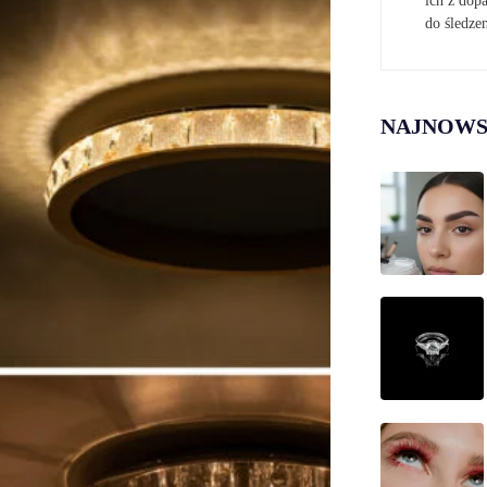
ich z do
do śledze
NAJNOWS