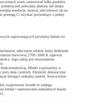
szczeniach warto zastosować kilka punktów
h pomieszczeń polecamy plafony lub lampy
armonijną aranżację, możesz zdecydować się na
fekt pomogą Ci uzyskać pochodzące z jednej
itowych zapewniających przytulny klimat we
dmuchanym, mlecznym szkłem, który delikatnie
peraturze barwowej 2700–3000 K zapewni
słońca. Jego zaletą jest równomierne
ni;
n z funkcjonalnością. Model wyposażony w
 pory dnia i potrzeb. Elementy dekoracyjne
nacje kreujące unikalny nastrój. Nowoczesne
ie, rozproszone światło to zasługa
nej formie i zastosowaniu naturalnych tkanin
ci.