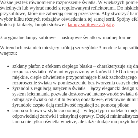
Ważne jest też równomierne rozproszenie światła. W większych pomie
świetlnych lub wybrać model z regulowanymi reflektorami. Do niskic
przysufitowe, które nie zabierają cennej przestrzeni. Aby stworzyć h
wybór kilku różnych rodzajów oświetlenia z tej samej serii. Spójny e
kolekcji kinkiety, lampki stołowe i
lampy sufitowe z Agaty
.
3 oryginalne lampy sufitowe – nastrojowe światło w modnej formie
W trendach ostatnich miesięcy królują szczególnie 3 modele lamp suf
wnętrzu:
szklany plafon z efektem ciepłego blasku – charakteryzuje się 
rozprasza światło. Wariant wyposażony w żarówki LED o tem
miękkie, ciepłe oświetlenie przypominające blask zachodzącego 
rozproszenie światła w pomieszczeniu bez tworzenia ostrych cie
żyrandol z regulacją natężenia światła – łączy elegancki desig
system ściemniania pozwala dostosować intensywność światła do
odbijające światło od sufitu tworzą dodatkowe, efektowne ilumi
żyrandole często dają możliwość regulacji za pomocą pilota;
lampa sufitowa w stylu cocooning – w tego typu modelach miękk
odpowiedniej żarówki i tekstylnej oprawy. Dzięki minimalistycz
lampa nie tylko oświetla wnętrze, ale także dodaje mu przytulnoś