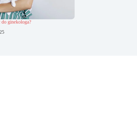
ć do ginekologa?
025