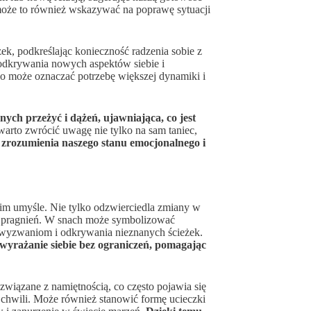
może to również wskazywać na poprawę sytuacji
k, podkreślając konieczność radzenia sobie z
 odkrywania nowych aspektów siebie i
co może oznaczać potrzebę większej dynamiki i
ch przeżyć i dążeń, ujawniająca, co jest
 warto zwrócić uwagę nie tylko na sam taniec,
zrozumienia naszego stanu emocjonalnego i
kim umyśle. Nie tylko odzwierciedla zmiany w
 i pragnień. W snach może symbolizować
m wyzwaniom i odkrywania nieznanych ścieżek.
 wyrażanie siebie bez ograniczeń, pomagając
wiązane z namiętnością, co często pojawia się
a chwili. Może również stanowić formę ucieczki