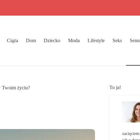
Ciąża
Dom
Dziecko
Moda
Lifestyle
Seks
Senn
To ja!
 w Twoim życiu?
zacięciem 