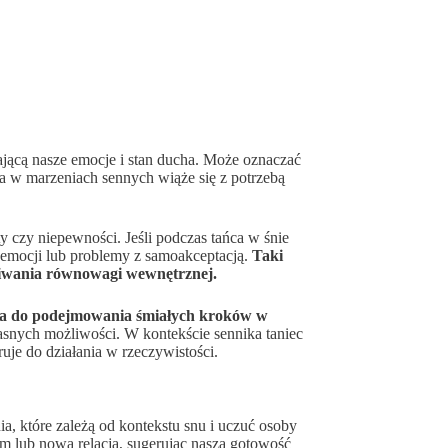
ającą nasze emocje i stan ducha. Może oznaczać
a w marzeniach sennych wiąże się z potrzebą
 czy niepewności. Jeśli podczas tańca w śnie
 emocji lub problemy z samoakceptacją.
Taki
ukiwania równowagi wewnętrznej.
hęca do podejmowania śmiałych kroków w
asnych możliwości. W kontekście sennika taniec
ruje do działania w rzeczywistości.
a, które zależą od kontekstu snu i uczuć osoby
em lub nową relacją, sugerując naszą gotowość