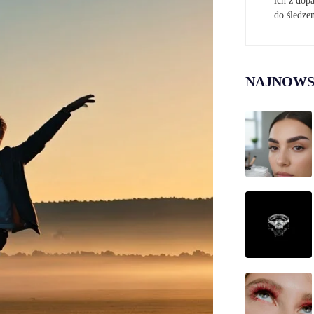
ich z do
do śledze
NAJNOWS