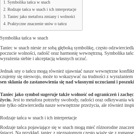
Symbolika tańca w snach
Rodzaje tańca w snach i ich interpretacje
Taniec jako metafora zmiany i wolności
Praktyczne znaczenie snów o tańcu
Symbolika tańca w snach
Taniec w snach niesie ze sobą głęboką symbolikę, często odzwierciedl
poczucie wolności, radość oraz harmonię wewnętrzną. Symbolika tańc
wyrażenia siebie i akceptacją własnych uczuć.
Jednak sny o tańcu mogą również ujawniać nasze wewnętrzne konflikty
czujemy się nieswojo, może to wskazywać na trudności z wyrażaniem
sen skłania do zastanowienia się nad własnymi uczuciami i posz
Taniec jako symbol sugeruje także wolność od ograniczeń i zac
życiu.
Jest to metafora potrzeby swobody, radości oraz odkrywania wł
nie tylko odzwierciedla nasze wewnętrzne przeżycia, ale również inspi
Rodzaje tańca w snach i ich interpretacje
Rodzaje tańca pojawiające się w snach mogą mieć różnorodne znaczeni
śniącej. Na przykład, taniec z nieznajomym często wiąże się z romans