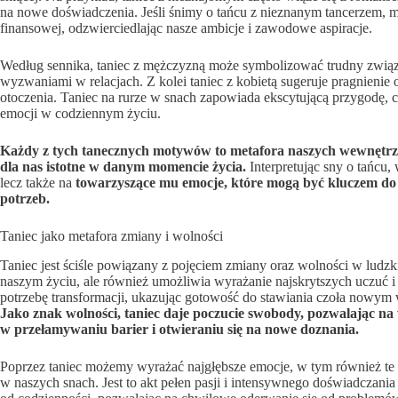
na nowe doświadczenia. Jeśli śnimy o tańcu z nieznanym tancerzem, 
finansowej, odzwierciedlając nasze ambicje i zawodowe aspiracje.
Według sennika, taniec z mężczyzną może symbolizować trudny związe
wyzwaniami w relacjach. Z kolei taniec z kobietą sugeruje pragnienie
otoczenia. Taniec na rurze w snach zapowiada ekscytującą przygodę, 
emocji w codziennym życiu.
Każdy z tych tanecznych motywów to metafora naszych wewnętrzny
dla nas istotne w danym momencie życia.
Interpretując sny o tańcu,
lecz także na
towarzyszące mu emocje, które mogą być kluczem do 
potrzeb.
Taniec jako metafora zmiany i wolności
Taniec jest ściśle powiązany z pojęciem zmiany oraz wolności w ludz
naszym życiu, ale również umożliwia wyrażanie najskrytszych uczuć
potrzebę transformacji, ukazując gotowość do stawiania czoła nowy
Jako znak wolności, taniec daje poczucie swobody, pozwalając na
w przełamywaniu barier i otwieraniu się na nowe doznania.
Poprzez taniec możemy wyrażać najgłębsze emocje, w tym również te z
w naszych snach. Jest to akt pełen pasji i intensywnego doświadczani