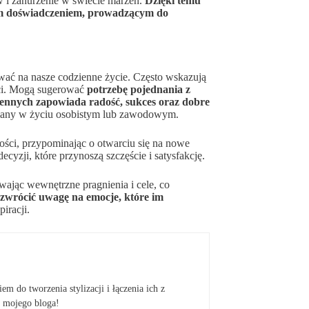
 i zanurzenie w świecie marzeń.
Dzięki temu
owym doświadczeniem, prowadzącym do
ywać na nasze codzienne życie. Często wskazują
ości. Mogą sugerować
potrzebę pojednania z
ennych zapowiada radość, sukces oraz dobre
iany w życiu osobistym lub zawodowym.
ości, przypominając o otwarciu się na nowe
yzji, które przynoszą szczęście i satysfakcję.
wając wewnętrzne pragnienia i cele, co
o zwrócić uwagę na emocje, które im
iracji.
em do tworzenia stylizacji i łączenia ich z
 mojego bloga!