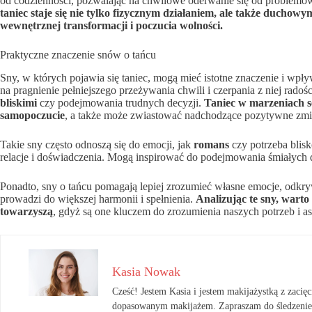
od codzienności, pozwalając na chwilowe oderwanie się od problemów
taniec staje się nie tylko fizycznym działaniem, ale także duch
wewnętrznej transformacji i poczucia wolności.
Praktyczne znaczenie snów o tańcu
Sny, w których pojawia się taniec, mogą mieć istotne znaczenie i wpł
na pragnienie pełniejszego przeżywania chwili i czerpania z niej rad
bliskimi
czy podejmowania trudnych decyzji.
Taniec w marzeniach s
samopoczucie
, a także może zwiastować nadchodzące pozytywne zm
Takie sny często odnoszą się do emocji, jak
romans
czy potrzeba blisk
relacje i doświadczenia. Mogą inspirować do podejmowania śmiałych dec
Ponadto, sny o tańcu pomagają lepiej zrozumieć własne emocje, odkry
prowadzi do większej harmonii i spełnienia.
Analizując te sny, wart
towarzyszą
, gdyż są one kluczem do zrozumienia naszych potrzeb i asp
Kasia Nowak
Cześć! Jestem Kasia i jestem makijażystką z zacięci
dopasowanym makijażem. Zapraszam do śledzenie