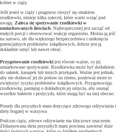
kobiet w ciąży
Jeśli jesteś w ciąży i pragniesz cieszyć się smakiem
rzodkiewki, istnieje kilka zaleceń, które warto wziąć pod
uwagę.
Zaleca się spożywanie rzodkiewki w
umiarkowanych ilościach
. Najbezpieczniej jest zacząć od
małych porcji i obserwować reakcję organizmu. Można ją jeść
na surowo, ale dla większego bezpieczeństwa i uniknięcia
potencjalnych problemów żołądkowych, dobrze jest ją
dokładnie umyć lub nawet obrać.
Przygotowanie rzodkiewki
jest równie ważne, co jej
umiarkowane spożywanie. Rzodkiewka może być dodatkiem
do sałatek, kanapek lub innych przekąsek. Ważne jest jednak,
aby nie dodawać jej do potraw na zimno, ponieważ może to
zwiększyć ryzyko problemów żołądkowych. Przygotowując
rzodkiewkę, pamiętaj o dokładnym jej umyciu, aby usunąć
wszelkie bakterie i pestycydy, które mogą być na niej obecne.
Porady dla przyszłych mam dotyczące zdrowego odżywiania i
diety bogatej w warzywa
Podczas ciąży, zdrowe odżywianie ma kluczowe znaczenie.
Zbilansowana dieta przyszłych mam powinna zawierać duże
ilości świeżych warzyw, które są źródłem niezbędnych