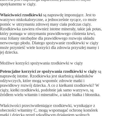
spotykanemu w ciąży.
Właściwości rzodkiewki
są naprawdę imponujące. Jest to
warzywo niskokaloryczne, a jednocześnie sycące, co może
pomóc w utrzymaniu zdrowej masy ciała podczas ciąży.
Rzodkiewka zawiera również istotne minerały, takie jak potas,
który pomaga w utrzymaniu prawidłowego ciśnienia krwi,
oraz foliany niezbędne dla prawidłowego rozwoju układu
nerwowego płodu. Dlatego spożywanie rzodkiewki w ciąży
może przynieść wiele korzyści dla zdrowia przyszłej mamy i
jej dziecka.
Możliwe korzyści spożywania rzodkiewki w ciąży
Potencjalne korzyści ze spożywania rzodkiewki w ciąży
są
naprawdę istotne. Rzodkiewka jest skarbnicą składników
odżywczych, które mogą wspomóc zdrowie matki i
prawidłowy rozwój dziecka. A co z kiełkami rzodkiewki? W
ciąży, kiełki rzodkiewki, podobnie jak samo warzywo, są
źródłem wielu witamin i minerałów, a także białka i błonnika.
Właściwości przeciwutleniające rzodkiewki, wynikające z
obecności witaminy C, mogą wspomagać ochronę komórek
matki i dziecka przed szkodliwym działaniem wolnych