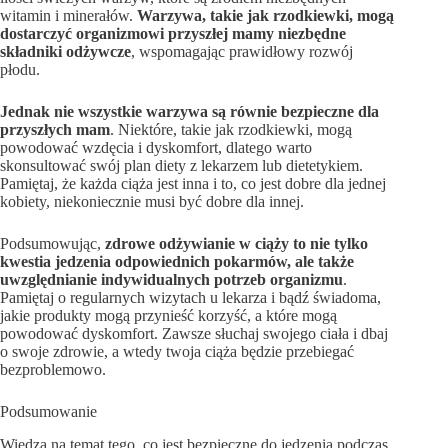
witamin i minerałów.
Warzywa, takie jak rzodkiewki, mogą
dostarczyć organizmowi przyszłej mamy niezbędne
składniki odżywcze
, wspomagając prawidłowy rozwój
płodu.
Jednak nie wszystkie warzywa są równie bezpieczne dla
przyszłych mam
. Niektóre, takie jak rzodkiewki, mogą
powodować wzdęcia i dyskomfort, dlatego warto
skonsultować swój plan diety z lekarzem lub dietetykiem.
Pamiętaj, że każda ciąża jest inna i to, co jest dobre dla jednej
kobiety, niekoniecznie musi być dobre dla innej.
Podsumowując,
zdrowe odżywianie w ciąży to nie tylko
kwestia jedzenia odpowiednich pokarmów, ale także
uwzględnianie indywidualnych potrzeb organizmu
.
Pamiętaj o regularnych wizytach u lekarza i bądź świadoma,
jakie produkty mogą przynieść korzyść, a które mogą
powodować dyskomfort. Zawsze słuchaj swojego ciała i dbaj
o swoje zdrowie, a wtedy twoja ciąża będzie przebiegać
bezproblemowo.
Podsumowanie
Wiedza na temat tego, co jest bezpieczne do jedzenia podczas