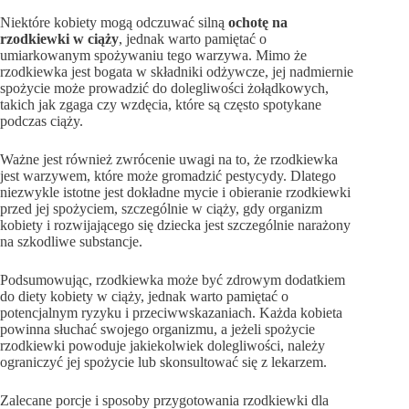
Niektóre kobiety mogą odczuwać silną
ochotę na
rzodkiewki w ciąży
, jednak warto pamiętać o
umiarkowanym spożywaniu tego warzywa. Mimo że
rzodkiewka jest bogata w składniki odżywcze, jej nadmiernie
spożycie może prowadzić do dolegliwości żołądkowych,
takich jak zgaga czy wzdęcia, które są często spotykane
podczas ciąży.
Ważne jest również zwrócenie uwagi na to, że rzodkiewka
jest warzywem, które może gromadzić pestycydy. Dlatego
niezwykle istotne jest dokładne mycie i obieranie rzodkiewki
przed jej spożyciem, szczególnie w ciąży, gdy organizm
kobiety i rozwijającego się dziecka jest szczególnie narażony
na szkodliwe substancje.
Podsumowując, rzodkiewka może być zdrowym dodatkiem
do diety kobiety w ciąży, jednak warto pamiętać o
potencjalnym ryzyku i przeciwwskazaniach. Każda kobieta
powinna słuchać swojego organizmu, a jeżeli spożycie
rzodkiewki powoduje jakiekolwiek dolegliwości, należy
ograniczyć jej spożycie lub skonsultować się z lekarzem.
Zalecane porcje i sposoby przygotowania rzodkiewki dla