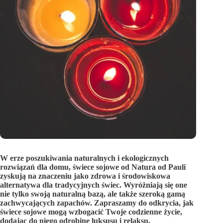
W erze poszukiwania naturalnych i ekologicznych
rozwiązań dla domu, świece sojowe od Natura od Pauli
zyskują na znaczeniu jako zdrowa i środowiskowa
alternatywa dla tradycyjnych świec. Wyróżniają się one
nie tylko swoją naturalną bazą, ale także szeroką gamą
zachwycających zapachów. Zapraszamy do odkrycia, jak
świece sojowe mogą wzbogacić Twoje codzienne życie,
dodając do niego odrobinę luksusu i relaksu.