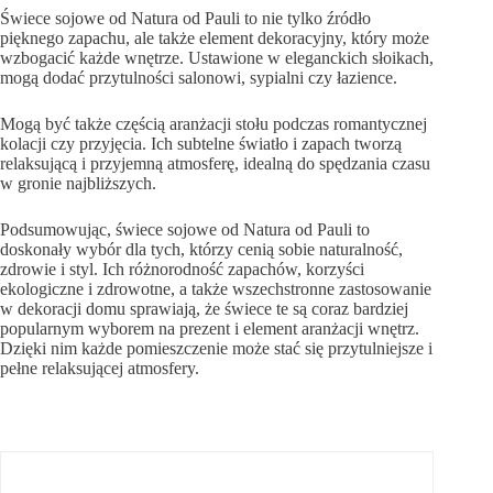
Świece sojowe od Natura od Pauli to nie tylko źródło
pięknego zapachu, ale także element dekoracyjny, który może
wzbogacić każde wnętrze. Ustawione w eleganckich słoikach,
mogą dodać przytulności salonowi, sypialni czy łazience.
Mogą być także częścią aranżacji stołu podczas romantycznej
kolacji czy przyjęcia. Ich subtelne światło i zapach tworzą
relaksującą i przyjemną atmosferę, idealną do spędzania czasu
w gronie najbliższych.
Podsumowując, świece sojowe od Natura od Pauli to
doskonały wybór dla tych, którzy cenią sobie naturalność,
zdrowie i styl. Ich różnorodność zapachów, korzyści
ekologiczne i zdrowotne, a także wszechstronne zastosowanie
w dekoracji domu sprawiają, że świece te są coraz bardziej
popularnym wyborem na prezent i element aranżacji wnętrz.
Dzięki nim każde pomieszczenie może stać się przytulniejsze i
pełne relaksującej atmosfery.