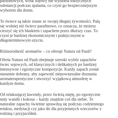
parafinowych, wosk sojowy nie wydziela toksycznych
substancji podczas spalania, co czyni go bezpieczniejszym
wyborem dla domu.
Te świece są także znane ze swojej długiej żywotności. Palą
się wolniej niż świece parafinowe, co oznacza, że możesz
cieszyć się ich blaskiem i zapachem przez dłuższy czas. To
czyni je bardziej ekonomicznymi i praktycznymi w
długoterminowym użyciu.
Różnorodność aromatów – co oferuje Natura od Pauli?
Oferta Natura od Pauli obejmuje szeroki wybór zapachów
świec sojowych, od klasycznych i delikatnych po bardziej
intensywne i egzotyczne kompozycje. Każdy zapach został
starannie dobrany, aby zapewnić niepowtarzalne doznania
aromaterapeutyczne i stworzyć wyjątkową atmosferę w
każdym domu.
Od relaksującej lawendy, przez świeżą miętę, po egzotyczne
nuty wanilii i kokosa – każdy znajdzie coś dla siebie. Te
naturalne zapachy świetnie sprawdzą się podczas codziennego
relaksu, medytacji czy jako tło dla przyjemnych wieczorów z
rodziną i przyjaciółmi.