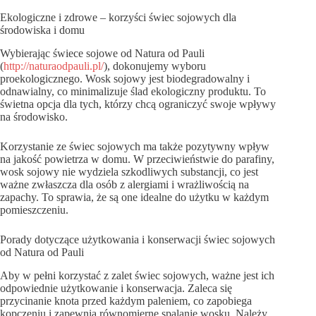
Ekologiczne i zdrowe – korzyści świec sojowych dla
środowiska i domu
Wybierając świece sojowe od Natura od Pauli
(
http://naturaodpauli.pl/
), dokonujemy wyboru
proekologicznego. Wosk sojowy jest biodegradowalny i
odnawialny, co minimalizuje ślad ekologiczny produktu. To
świetna opcja dla tych, którzy chcą ograniczyć swoje wpływy
na środowisko.
Korzystanie ze świec sojowych ma także pozytywny wpływ
na jakość powietrza w domu. W przeciwieństwie do parafiny,
wosk sojowy nie wydziela szkodliwych substancji, co jest
ważne zwłaszcza dla osób z alergiami i wrażliwością na
zapachy. To sprawia, że są one idealne do użytku w każdym
pomieszczeniu.
Porady dotyczące użytkowania i konserwacji świec sojowych
od Natura od Pauli
Aby w pełni korzystać z zalet świec sojowych, ważne jest ich
odpowiednie użytkowanie i konserwacja. Zaleca się
przycinanie knota przed każdym paleniem, co zapobiega
kopczeniu i zapewnia równomierne spalanie wosku. Należy