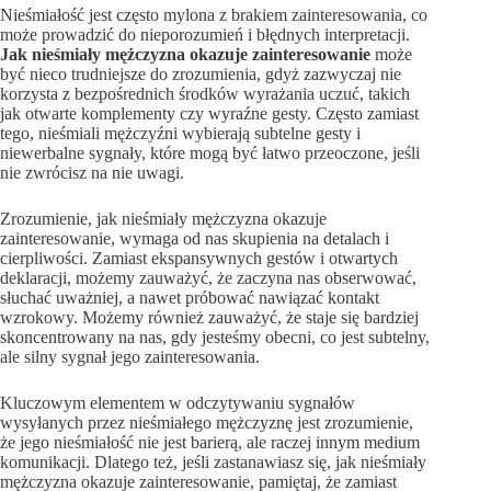
Nieśmiałość jest często mylona z brakiem zainteresowania, co
może prowadzić do nieporozumień i błędnych interpretacji.
Jak nieśmiały mężczyzna okazuje zainteresowanie
może
być nieco trudniejsze do zrozumienia, gdyż zazwyczaj nie
korzysta z bezpośrednich środków wyrażania uczuć, takich
jak otwarte komplementy czy wyraźne gesty. Często zamiast
tego, nieśmiali mężczyźni wybierają subtelne gesty i
niewerbalne sygnały, które mogą być łatwo przeoczone, jeśli
nie zwrócisz na nie uwagi.
Zrozumienie, jak nieśmiały mężczyzna okazuje
zainteresowanie, wymaga od nas skupienia na detalach i
cierpliwości. Zamiast ekspansywnych gestów i otwartych
deklaracji, możemy zauważyć, że zaczyna nas obserwować,
słuchać uważniej, a nawet próbować nawiązać kontakt
wzrokowy. Możemy również zauważyć, że staje się bardziej
skoncentrowany na nas, gdy jesteśmy obecni, co jest subtelny,
ale silny sygnał jego zainteresowania.
Kluczowym elementem w odczytywaniu sygnałów
wysyłanych przez nieśmiałego mężczyznę jest zrozumienie,
że jego nieśmiałość nie jest barierą, ale raczej innym medium
komunikacji. Dlatego też, jeśli zastanawiasz się, jak nieśmiały
mężczyzna okazuje zainteresowanie, pamiętaj, że zamiast