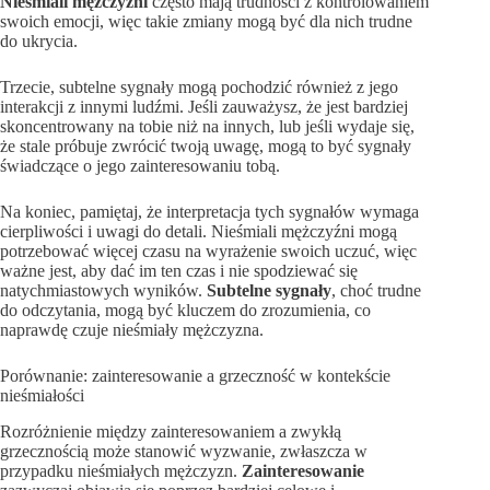
Nieśmiali mężczyźni
często mają trudności z kontrolowaniem
swoich emocji, więc takie zmiany mogą być dla nich trudne
do ukrycia.
Trzecie, subtelne sygnały mogą pochodzić również z jego
interakcji z innymi ludźmi. Jeśli zauważysz, że jest bardziej
skoncentrowany na tobie niż na innych, lub jeśli wydaje się,
że stale próbuje zwrócić twoją uwagę, mogą to być sygnały
świadczące o jego zainteresowaniu tobą.
Na koniec, pamiętaj, że interpretacja tych sygnałów wymaga
cierpliwości i uwagi do detali. Nieśmiali mężczyźni mogą
potrzebować więcej czasu na wyrażenie swoich uczuć, więc
ważne jest, aby dać im ten czas i nie spodziewać się
natychmiastowych wyników.
Subtelne sygnały
, choć trudne
do odczytania, mogą być kluczem do zrozumienia, co
naprawdę czuje nieśmiały mężczyzna.
Porównanie: zainteresowanie a grzeczność w kontekście
nieśmiałości
Rozróżnienie między zainteresowaniem a zwykłą
grzecznością może stanowić wyzwanie, zwłaszcza w
przypadku nieśmiałych mężczyzn.
Zainteresowanie