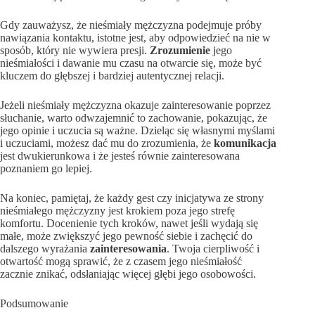
Gdy zauważysz, że nieśmiały mężczyzna podejmuje próby
nawiązania kontaktu, istotne jest, aby odpowiedzieć na nie w
sposób, który nie wywiera presji.
Zrozumienie
jego
nieśmiałości i dawanie mu czasu na otwarcie się, może być
kluczem do głębszej i bardziej autentycznej relacji.
Jeżeli nieśmiały mężczyzna okazuje zainteresowanie poprzez
słuchanie, warto odwzajemnić to zachowanie, pokazując, że
jego opinie i uczucia są ważne. Dzieląc się własnymi myślami
i uczuciami, możesz dać mu do zrozumienia, że
komunikacja
jest dwukierunkowa i że jesteś równie zainteresowana
poznaniem go lepiej.
Na koniec, pamiętaj, że każdy gest czy inicjatywa ze strony
nieśmiałego mężczyzny jest krokiem poza jego strefę
komfortu. Docenienie tych kroków, nawet jeśli wydają się
małe, może zwiększyć jego pewność siebie i zachęcić do
dalszego wyrażania
zainteresowania
. Twoja cierpliwość i
otwartość mogą sprawić, że z czasem jego nieśmiałość
zacznie znikać, odsłaniając więcej głębi jego osobowości.
Podsumowanie