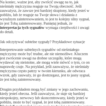
Na koniec, ważne jest, aby zwrócić uwagę na to, jak
nieśmiały mężczyzna reaguje na Twoją obecność. Jeśli
zauważysz, że zawsze jest bardziej skupiony, kiedy jesteś w
pobliżu, lub że reaguje na Twoje słowa i działania z
wyraźnym zainteresowaniem, to jest to kolejny silny sygnał,
że jest Tobą zainteresowany. Pamiętaj jednak, że
interpretacja tych sygnałów
wymaga cierpliwości i uwagi
do detali.
Jak odczytywać subtelne sygnały? Przykładowe sytuacje
Interpretowanie subtelnych sygnałów od nieśmiałego
mężczyzny może być trudne, ale nie niemożliwe. Kluczem
jest zwrócenie uwagi na drobne szczegóły, które mogą
wydawać się nieistotne, ale mogą wiele mówić o tym, co on
naprawdę czuje. Na przykład, jeśli zauważysz, że nieśmiały
mężczyzna często patrzy w twoim kierunku, ale odwraca
wzrok, gdy zauważy, że go dostrzegasz, jest to jasny sygnał,
że jest tobą zainteresowany.
Drugim przykładem mogą być zmiany w jego zachowaniu,
kiedy jesteś obecna. Jeśli zauważysz, że staje się bardziej
niespokojny, nerwowy lub skoncentrowany, kiedy jesteś w
pobliżu, może to być sygnał, że jest tobą zainteresowany.