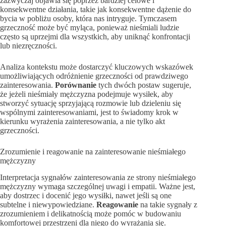
zazwyczaj objawia się poprzez bardziej celowe i
konsekwentne działania, takie jak konsekwentne dążenie do
bycia w pobliżu osoby, która nas intryguje. Tymczasem
grzeczność może być myląca, ponieważ nieśmiali ludzie
często są uprzejmi dla wszystkich, aby uniknąć konfrontacji
lub niezręczności.
Analiza kontekstu może dostarczyć kluczowych wskazówek
umożliwiających odróżnienie grzeczności od prawdziwego
zainteresowania.
Porównanie
tych dwóch postaw sugeruje,
że jeżeli nieśmiały mężczyzna podejmuje wysiłek, aby
stworzyć sytuację sprzyjającą rozmowie lub dzieleniu się
wspólnymi zainteresowaniami, jest to świadomy krok w
kierunku wyrażenia zainteresowania, a nie tylko akt
grzeczności.
Zrozumienie i reagowanie na zainteresowanie nieśmiałego
mężczyzny
Interpretacja sygnałów zainteresowania ze strony nieśmiałego
mężczyzny wymaga szczególnej uwagi i empatii. Ważne jest,
aby dostrzec i docenić jego wysiłki, nawet jeśli są one
subtelne i niewypowiedziane.
Reagowanie
na takie sygnały z
zrozumieniem i delikatnością może pomóc w budowaniu
komfortowej przestrzeni dla niego do wyrażania się.