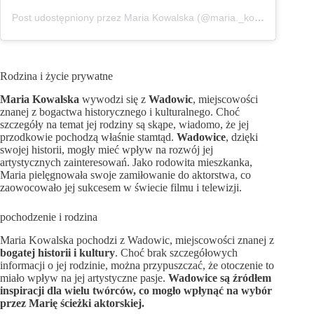
Post udostępniony przez Maria Kowalska (@maria._kowalska)
Rodzina i życie prywatne
Maria Kowalska
wywodzi się z
Wadowic
, miejscowości
znanej z bogactwa historycznego i kulturalnego. Choć
szczegóły na temat jej rodziny są skąpe, wiadomo, że jej
przodkowie pochodzą właśnie stamtąd.
Wadowice
, dzięki
swojej historii, mogły mieć wpływ na rozwój jej
artystycznych zainteresowań. Jako rodowita mieszkanka,
Maria pielęgnowała swoje zamiłowanie do aktorstwa, co
zaowocowało jej sukcesem w świecie filmu i telewizji.
pochodzenie i rodzina
Maria Kowalska pochodzi z Wadowic, miejscowości znanej z
bogatej historii i kultury
. Choć brak szczegółowych
informacji o jej rodzinie, można przypuszczać, że otoczenie to
miało wpływ na jej artystyczne pasje.
Wadowice są źródłem
inspiracji dla wielu twórców, co mogło wpłynąć na wybór
przez Marię ścieżki aktorskiej.