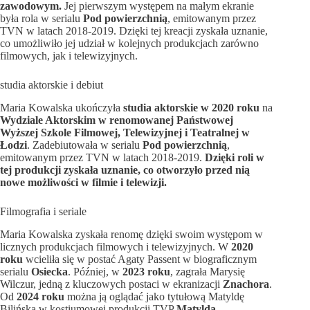
zawodowym.
Jej pierwszym występem na małym ekranie
była rola w serialu
Pod powierzchnią
, emitowanym przez
TVN w latach 2018-2019. Dzięki tej kreacji zyskała uznanie,
co umożliwiło jej udział w kolejnych produkcjach zarówno
filmowych, jak i telewizyjnych.
studia aktorskie i debiut
Maria Kowalska ukończyła
studia aktorskie w 2020 roku
na
Wydziale Aktorskim w renomowanej Państwowej
Wyższej Szkole Filmowej, Telewizyjnej i Teatralnej w
Łodzi
. Zadebiutowała w serialu
Pod powierzchnią
,
emitowanym przez TVN w latach 2018-2019.
Dzięki roli w
tej produkcji zyskała uznanie, co otworzyło przed nią
nowe możliwości w filmie i telewizji.
Filmografia i seriale
Maria Kowalska zyskała renomę dzięki swoim występom w
licznych produkcjach filmowych i telewizyjnych. W
2020
roku
wcieliła się w postać Agaty Passent w biograficznym
serialu
Osiecka
. Później, w
2023 roku
, zagrała Marysię
Wilczur, jedną z kluczowych postaci w ekranizacji
Znachora
.
Od
2024 roku
można ją oglądać jako tytułową Matyldę
Bilińską w kostiumowej produkcji TVP
Matylda
.