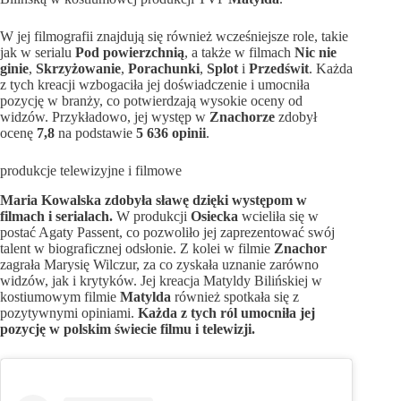
W jej filmografii znajdują się również wcześniejsze role, takie
jak w serialu
Pod powierzchnią
, a także w filmach
Nic nie
ginie
,
Skrzyżowanie
,
Porachunki
,
Splot
i
Przedświt
. Każda
z tych kreacji wzbogaciła jej doświadczenie i umocniła
pozycję w branży, co potwierdzają wysokie oceny od
widzów. Przykładowo, jej występ w
Znachorze
zdobył
ocenę
7,8
na podstawie
5 636 opinii
.
produkcje telewizyjne i filmowe
Maria Kowalska zdobyła sławę dzięki występom w
filmach i serialach.
W produkcji
Osiecka
wcieliła się w
postać Agaty Passent, co pozwoliło jej zaprezentować swój
talent w biograficznej odsłonie. Z kolei w filmie
Znachor
zagrała Marysię Wilczur, za co zyskała uznanie zarówno
widzów, jak i krytyków. Jej kreacja Matyldy Bilińskiej w
kostiumowym filmie
Matylda
również spotkała się z
pozytywnymi opiniami.
Każda z tych ról umocniła jej
pozycję w polskim świecie filmu i telewizji.