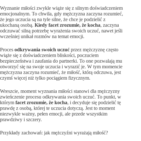
Wyznanie miłości zwykle wiąże się z silnym doświadczeniem
emocjonalnym. To chwila, gdy mężczyzna zaczyna rozumieć,
że jego uczucia są na tyle silne, że chce je podzielić z
ukochaną osobą.
Kiedy facet zrozumie, że kocha
, zaczyna
odczuwać silną potrzebę wyrażenia swoich uczuć, nawet jeśli
wcześniej unikał rozmów na temat emocji.
Proces
odkrywania swoich uczuć
przez mężczyznę często
wiąże się z doświadczeniem bliskości, poczuciem
bezpieczeństwa i zaufania do partnerki. To one pozwalają mu
otworzyć się na swoje uczucia i wyrazić je. W tym momencie
mężczyzna zaczyna rozumieć, że miłość, którą odczuwa, jest
czymś więcej niż tylko pociągiem fizycznym.
Wreszcie, moment wyznania miłości stanowi dla mężczyzny
zwieńczenie procesu odkrywania swoich uczuć. To punkt, w
którym
facet zrozumie, że kocha
, i decyduje się podzielić tę
prawdę z osobą, której te uczucia dotyczą. Jest to moment
niezwykle ważny, pełen emocji, ale przede wszystkim
prawdziwy i szczery.
Przykłady zachowań: jak mężczyźni wyrażają miłość?