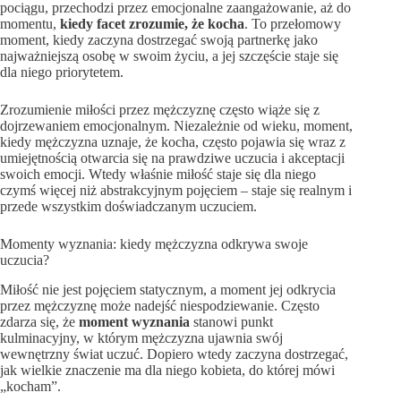
pociągu, przechodzi przez emocjonalne zaangażowanie, aż do
momentu,
kiedy facet zrozumie, że kocha
. To przełomowy
moment, kiedy zaczyna dostrzegać swoją partnerkę jako
najważniejszą osobę w swoim życiu, a jej szczęście staje się
dla niego priorytetem.
Zrozumienie miłości przez mężczyznę często wiąże się z
dojrzewaniem emocjonalnym. Niezależnie od wieku, moment,
kiedy mężczyzna uznaje, że kocha, często pojawia się wraz z
umiejętnością otwarcia się na prawdziwe uczucia i akceptacji
swoich emocji. Wtedy właśnie miłość staje się dla niego
czymś więcej niż abstrakcyjnym pojęciem – staje się realnym i
przede wszystkim doświadczanym uczuciem.
Momenty wyznania: kiedy mężczyzna odkrywa swoje
uczucia?
Miłość nie jest pojęciem statycznym, a moment jej odkrycia
przez mężczyznę może nadejść niespodziewanie. Często
zdarza się, że
moment wyznania
stanowi punkt
kulminacyjny, w którym mężczyzna ujawnia swój
wewnętrzny świat uczuć. Dopiero wtedy zaczyna dostrzegać,
jak wielkie znaczenie ma dla niego kobieta, do której mówi
„kocham”.