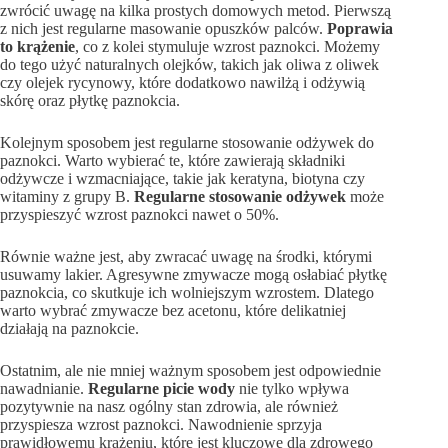
zwrócić uwagę na kilka prostych domowych metod. Pierwszą
z nich jest regularne masowanie opuszków palców.
Poprawia
to krążenie
, co z kolei stymuluje wzrost paznokci. Możemy
do tego użyć naturalnych olejków, takich jak oliwa z oliwek
czy olejek rycynowy, które dodatkowo nawilżą i odżywią
skórę oraz płytkę paznokcia.
Kolejnym sposobem jest regularne stosowanie odżywek do
paznokci. Warto wybierać te, które zawierają składniki
odżywcze i wzmacniające, takie jak keratyna, biotyna czy
witaminy z grupy B.
Regularne stosowanie odżywek
może
przyspieszyć wzrost paznokci nawet o 50%.
Równie ważne jest, aby zwracać uwagę na środki, którymi
usuwamy lakier. Agresywne zmywacze mogą osłabiać płytkę
paznokcia, co skutkuje ich wolniejszym wzrostem. Dlatego
warto wybrać zmywacze bez acetonu, które delikatniej
działają na paznokcie.
Ostatnim, ale nie mniej ważnym sposobem jest odpowiednie
nawadnianie.
Regularne picie wody
nie tylko wpływa
pozytywnie na nasz ogólny stan zdrowia, ale również
przyspiesza wzrost paznokci. Nawodnienie sprzyja
prawidłowemu krążeniu, które jest kluczowe dla zdrowego