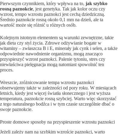
Pierwszym czynnikiem, który wpływa na to,
jak szybko
rosną paznokcie
, jest genetyka. Tak jak kolor oczu czy
wzrost, tempo wzrostu paznokci jest cechą dziedziczną.
Średnio paznokcie rosną około 0,1 mm na dzień, ale ta
wartość może się różnić u różnych osób.
Kolejnym istotnym elementem są warunki zewnętrzne, takie
jak dieta czy styl życia. Zdrowe odżywianie bogate w
witaminy – zwłaszcza B i E, minerały jak cynk i selen, a także
odpowiednie nawodnienie organizmu, mogą znacząco
przyspieszyć wzrost paznokci. Palenie tytoniu, stres czy
niewłaściwa pielęgnacja mogą natomiast spowolnić ten
proces.
Wreszcie, zróżnicowanie tempa wzrostu paznokci
obserwujemy także w zależności od pory roku. W miesiącach
letnich, kiedy jest więcej światła słonecznego i jest wyższa
temperatura, paznokcie rosną szybciej. Warto więc skorzystać
z tego naturalnego bodźca i w tym czasie szczególnie dbać o
swoje paznokcie.
Proste domowe sposoby na przyspieszenie wzrostu paznokci
Jeżeli zależy nam na szybkim wzroście paznokci, warto