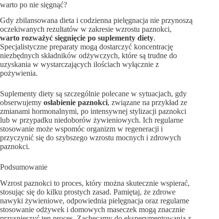
warto po nie sięgnąć?
Gdy zbilansowana dieta i codzienna pielęgnacja nie przynoszą
oczekiwanych rezultatów w zakresie wzrostu paznokci,
warto rozważyć sięgnięcie po suplementy diety
.
Specjalistyczne preparaty mogą dostarczyć koncentrację
niezbędnych składników odżywczych, które są trudne do
uzyskania w wystarczających ilościach wyłącznie z
pożywienia.
Suplementy diety są szczególnie polecane w sytuacjach, gdy
obserwujemy
osłabienie paznokci
, związane na przykład ze
zmianami hormonalnymi, po intensywnej stylizacji paznokci
lub w przypadku niedoborów żywieniowych. Ich regularne
stosowanie może wspomóc organizm w regeneracji i
przyczynić się do szybszego wzrostu mocnych i zdrowych
paznokci.
Podsumowanie
Wzrost paznokci to proces, który można skutecznie wspierać,
stosując się do kilku prostych zasad. Pamiętaj, że zdrowe
nawyki żywieniowe, odpowiednia pielęgnacja oraz regularne
stosowanie odżywek i domowych maseczek mogą znacznie
przyspieszyć ten proces. Zachęcamy do eksperymentowania z