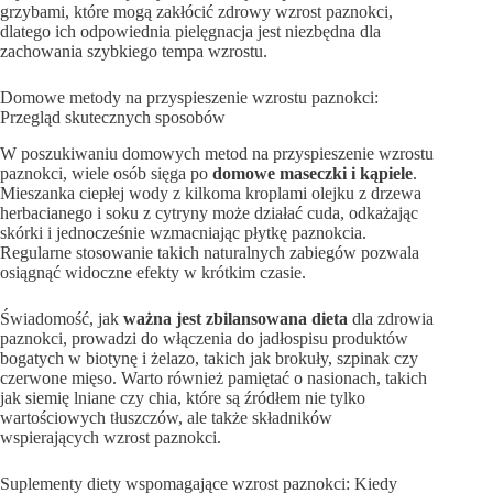
grzybami, które mogą zakłócić zdrowy wzrost paznokci,
dlatego ich odpowiednia pielęgnacja jest niezbędna dla
zachowania szybkiego tempa wzrostu.
Domowe metody na przyspieszenie wzrostu paznokci:
Przegląd skutecznych sposobów
W poszukiwaniu domowych metod na przyspieszenie wzrostu
paznokci, wiele osób sięga po
domowe maseczki i kąpiele
.
Mieszanka ciepłej wody z kilkoma kroplami olejku z drzewa
herbacianego i soku z cytryny może działać cuda, odkażając
skórki i jednocześnie wzmacniając płytkę paznokcia.
Regularne stosowanie takich naturalnych zabiegów pozwala
osiągnąć widoczne efekty w krótkim czasie.
Świadomość, jak
ważna jest zbilansowana dieta
dla zdrowia
paznokci, prowadzi do włączenia do jadłospisu produktów
bogatych w biotynę i żelazo, takich jak brokuły, szpinak czy
czerwone mięso. Warto również pamiętać o nasionach, takich
jak siemię lniane czy chia, które są źródłem nie tylko
wartościowych tłuszczów, ale także składników
wspierających wzrost paznokci.
Suplementy diety wspomagające wzrost paznokci: Kiedy