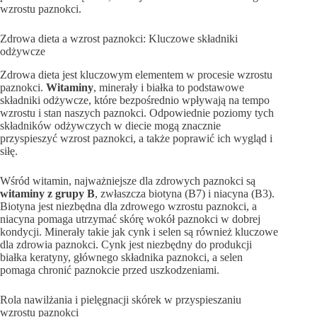
wzrostu paznokci.
Zdrowa dieta a wzrost paznokci: Kluczowe składniki
odżywcze
Zdrowa dieta jest kluczowym elementem w procesie wzrostu
paznokci.
Witaminy
, minerały i białka to podstawowe
składniki odżywcze, które bezpośrednio wpływają na tempo
wzrostu i stan naszych paznokci. Odpowiednie poziomy tych
składników odżywczych w diecie mogą znacznie
przyspieszyć wzrost paznokci, a także poprawić ich wygląd i
siłę.
Wśród witamin, najważniejsze dla zdrowych paznokci są
witaminy z grupy B
, zwłaszcza biotyna (B7) i niacyna (B3).
Biotyna jest niezbędna dla zdrowego wzrostu paznokci, a
niacyna pomaga utrzymać skórę wokół paznokci w dobrej
kondycji. Minerały takie jak cynk i selen są również kluczowe
dla zdrowia paznokci. Cynk jest niezbędny do produkcji
białka keratyny, głównego składnika paznokci, a selen
pomaga chronić paznokcie przed uszkodzeniami.
Rola nawilżania i pielęgnacji skórek w przyspieszaniu
wzrostu paznokci