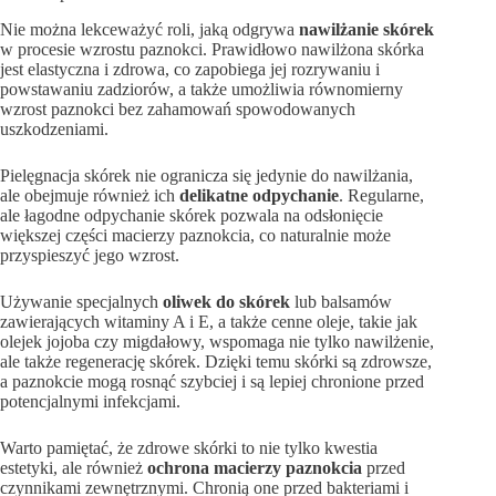
Nie można lekceważyć roli, jaką odgrywa
nawilżanie skórek
w procesie wzrostu paznokci. Prawidłowo nawilżona skórka
jest elastyczna i zdrowa, co zapobiega jej rozrywaniu i
powstawaniu zadziorów, a także umożliwia równomierny
wzrost paznokci bez zahamowań spowodowanych
uszkodzeniami.
Pielęgnacja skórek nie ogranicza się jedynie do nawilżania,
ale obejmuje również ich
delikatne odpychanie
. Regularne,
ale łagodne odpychanie skórek pozwala na odsłonięcie
większej części macierzy paznokcia, co naturalnie może
przyspieszyć jego wzrost.
Używanie specjalnych
oliwek do skórek
lub balsamów
zawierających witaminy A i E, a także cenne oleje, takie jak
olejek jojoba czy migdałowy, wspomaga nie tylko nawilżenie,
ale także regenerację skórek. Dzięki temu skórki są zdrowsze,
a paznokcie mogą rosnąć szybciej i są lepiej chronione przed
potencjalnymi infekcjami.
Warto pamiętać, że zdrowe skórki to nie tylko kwestia
estetyki, ale również
ochrona macierzy paznokcia
przed
czynnikami zewnętrznymi. Chronią one przed bakteriami i