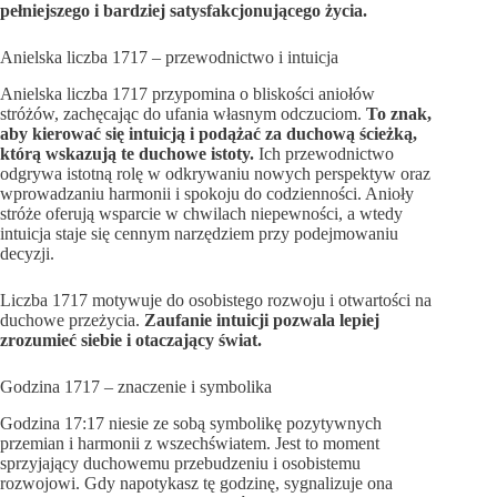
pełniejszego i bardziej satysfakcjonującego życia.
Anielska liczba 1717 – przewodnictwo i intuicja
Anielska liczba 1717 przypomina o bliskości aniołów
stróżów, zachęcając do ufania własnym odczuciom.
To znak,
aby kierować się intuicją i podążać za duchową ścieżką,
którą wskazują te duchowe istoty.
Ich przewodnictwo
odgrywa istotną rolę w odkrywaniu nowych perspektyw oraz
wprowadzaniu harmonii i spokoju do codzienności. Anioły
stróże oferują wsparcie w chwilach niepewności, a wtedy
intuicja staje się cennym narzędziem przy podejmowaniu
decyzji.
Liczba 1717 motywuje do osobistego rozwoju i otwartości na
duchowe przeżycia.
Zaufanie intuicji pozwala lepiej
zrozumieć siebie i otaczający świat.
Godzina 1717 – znaczenie i symbolika
Godzina 17:17 niesie ze sobą symbolikę pozytywnych
przemian i harmonii z wszechświatem. Jest to moment
sprzyjający duchowemu przebudzeniu i osobistemu
rozwojowi. Gdy napotykasz tę godzinę, sygnalizuje ona