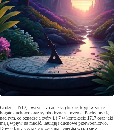
Godzina
1717
, uważana za anielską liczbę, kryje w sobie
bogate duchowe oraz symboliczne znaczenie. Pochylmy się
nad tym, co oznaczają cyfry
1
i
7
w kontekście
1717
oraz jaki
mają wpływ na miłość, intuicję i duchowe przewodnictwo.
Dowiedzmy się, jakie przesłania i energia wiążą się z tą