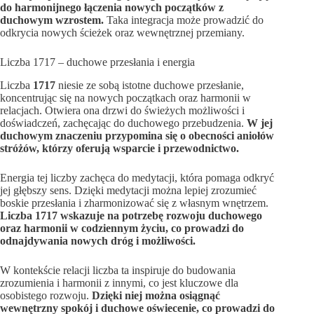
do harmonijnego łączenia nowych początków z
duchowym wzrostem.
Taka integracja może prowadzić do
odkrycia nowych ścieżek oraz wewnętrznej przemiany.
Liczba 1717 – duchowe przesłania i energia
Liczba
1717
niesie ze sobą istotne duchowe przesłanie,
koncentrując się na nowych początkach oraz harmonii w
relacjach. Otwiera ona drzwi do świeżych możliwości i
doświadczeń, zachęcając do duchowego przebudzenia.
W jej
duchowym znaczeniu przypomina się o obecności aniołów
stróżów, którzy oferują wsparcie i przewodnictwo.
Energia tej liczby zachęca do medytacji, która pomaga odkryć
jej głębszy sens. Dzięki medytacji można lepiej zrozumieć
boskie przesłania i zharmonizować się z własnym wnętrzem.
Liczba 1717 wskazuje na potrzebę rozwoju duchowego
oraz harmonii w codziennym życiu, co prowadzi do
odnajdywania nowych dróg i możliwości.
W kontekście relacji liczba ta inspiruje do budowania
zrozumienia i harmonii z innymi, co jest kluczowe dla
osobistego rozwoju.
Dzięki niej można osiągnąć
wewnętrzny spokój i duchowe oświecenie, co prowadzi do