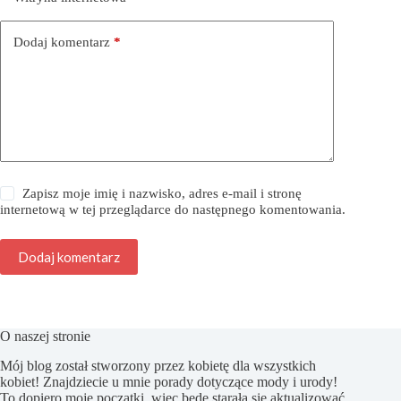
Dodaj komentarz
*
Zapisz moje imię i nazwisko, adres e-mail i stronę
internetową w tej przeglądarce do następnego komentowania.
Dodaj komentarz
O naszej stronie
Mój blog został stworzony przez kobietę dla wszystkich
kobiet! Znajdziecie u mnie porady dotyczące mody i urody!
To dopiero moje początki, więc będę starała się aktualizować