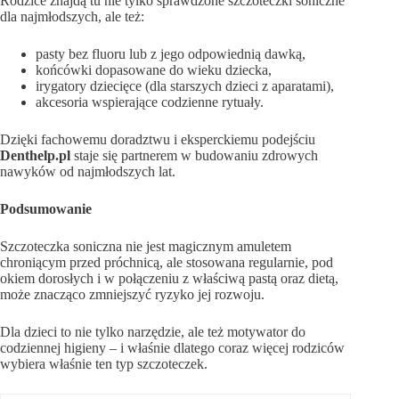
Rodzice znajdą tu nie tylko sprawdzone szczoteczki soniczne
dla najmłodszych, ale też:
pasty bez fluoru lub z jego odpowiednią dawką,
końcówki dopasowane do wieku dziecka,
irygatory dziecięce (dla starszych dzieci z aparatami),
akcesoria wspierające codzienne rytuały.
Dzięki fachowemu doradztwu i eksperckiemu podejściu
Denthelp.pl
staje się partnerem w budowaniu zdrowych
nawyków od najmłodszych lat.
Podsumowanie
Szczoteczka soniczna nie jest magicznym amuletem
chroniącym przed próchnicą, ale stosowana regularnie, pod
okiem dorosłych i w połączeniu z właściwą pastą oraz dietą,
może znacząco zmniejszyć ryzyko jej rozwoju.
Dla dzieci to nie tylko narzędzie, ale też motywator do
codziennej higieny – i właśnie dlatego coraz więcej rodziców
wybiera właśnie ten typ szczoteczek.