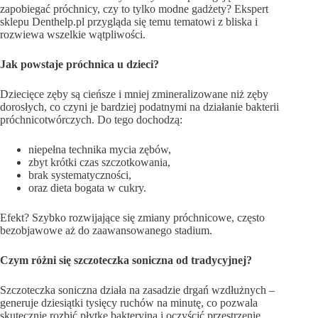
zapobiegać próchnicy, czy to tylko modne gadżety? Ekspert
sklepu Denthelp.pl przygląda się temu tematowi z bliska i
rozwiewa wszelkie wątpliwości.
Jak powstaje próchnica u dzieci?
Dziecięce zęby są cieńsze i mniej zmineralizowane niż zęby
dorosłych, co czyni je bardziej podatnymi na działanie bakterii
próchnicotwórczych. Do tego dochodzą:
niepełna technika mycia zębów,
zbyt krótki czas szczotkowania,
brak systematyczności,
oraz dieta bogata w cukry.
Efekt? Szybko rozwijające się zmiany próchnicowe, często
bezobjawowe aż do zaawansowanego stadium.
Czym różni się szczoteczka soniczna od tradycyjnej?
Szczoteczka soniczna działa na zasadzie drgań wzdłużnych –
generuje dziesiątki tysięcy ruchów na minutę, co pozwala
skutecznie rozbić płytkę bakteryjną i oczyścić przestrzenie