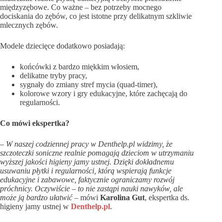
międzyzębowe. Co ważne – bez potrzeby mocnego
dociskania do zębów, co jest istotne przy delikatnym szkliwie
mlecznych zębów.
Modele dziecięce dodatkowo posiadają:
końcówki z bardzo miękkim włosiem,
delikatne tryby pracy,
sygnały do zmiany stref mycia (quad-timer),
kolorowe wzory i gry edukacyjne, które zachęcają do
regularności.
Co mówi ekspertka?
– W naszej codziennej pracy w Denthelp.pl widzimy, że
szczoteczki soniczne realnie pomagają dzieciom w utrzymaniu
wyższej jakości higieny jamy ustnej. Dzięki dokładnemu
usuwaniu płytki i regularności, którą wspierają funkcje
edukacyjne i zabawowe, faktycznie ograniczamy rozwój
próchnicy. Oczywiście – to nie zastąpi nauki nawyków, ale
może ją bardzo ułatwić
– mówi
Karolina Gut
, ekspertka ds.
higieny jamy ustnej w
Denthelp.pl
.