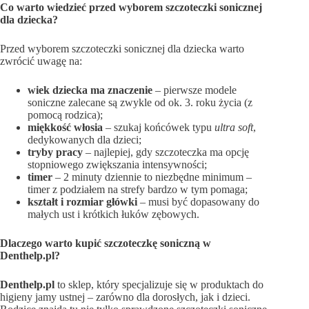
Co warto wiedzieć przed wyborem szczoteczki sonicznej
dla dziecka?
Przed wyborem szczoteczki sonicznej dla dziecka warto
zwrócić uwagę na:
wiek dziecka ma znaczenie
– pierwsze modele
soniczne zalecane są zwykle od ok. 3. roku życia (z
pomocą rodzica);
miękkość włosia
– szukaj końcówek typu
ultra soft
,
dedykowanych dla dzieci;
tryby pracy
– najlepiej, gdy szczoteczka ma opcję
stopniowego zwiększania intensywności;
timer
– 2 minuty dziennie to niezbędne minimum –
timer z podziałem na strefy bardzo w tym pomaga;
kształt i rozmiar główki
– musi być dopasowany do
małych ust i krótkich łuków zębowych.
Dlaczego warto kupić szczoteczkę soniczną w
Denthelp.pl?
Denthelp.pl
to sklep, który specjalizuje się w produktach do
higieny jamy ustnej – zarówno dla dorosłych, jak i dzieci.