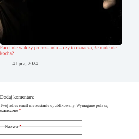
Facet nie walczy po rozstaniu – czy to oznacza, że mnie nie
kocha?
4 lipca, 2024
Dodaj komentarz
Twój adres email nie zostanie opublikowany.
Wymagane pola są
oznaczone
*
Nazwa
*