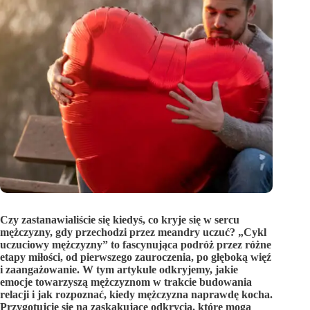
Czy zastanawialiście się kiedyś, co kryje się w sercu
mężczyzny, gdy przechodzi przez meandry uczuć? „Cykl
uczuciowy mężczyzny” to fascynująca podróż przez różne
etapy miłości, od pierwszego zauroczenia, po głęboką więź
i zaangażowanie. W tym artykule odkryjemy, jakie
emocje towarzyszą mężczyznom w trakcie budowania
relacji i jak rozpoznać, kiedy mężczyzna naprawdę kocha.
Przygotujcie się na zaskakujące odkrycia, które mogą