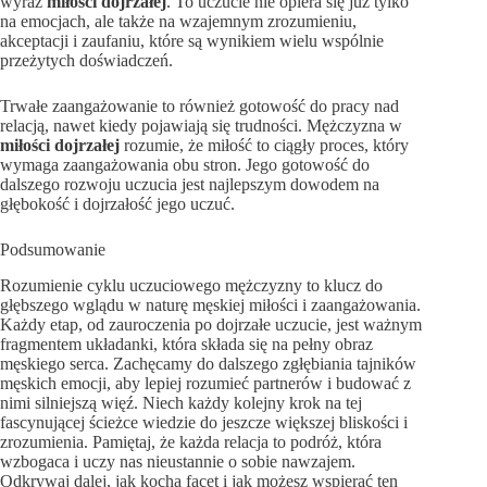
wyraz
miłości dojrzałej
. To uczucie nie opiera się już tylko
na emocjach, ale także na wzajemnym zrozumieniu,
akceptacji i zaufaniu, które są wynikiem wielu wspólnie
przeżytych doświadczeń.
Trwałe zaangażowanie to również gotowość do pracy nad
relacją, nawet kiedy pojawiają się trudności. Mężczyzna w
miłości dojrzałej
rozumie, że miłość to ciągły proces, który
wymaga zaangażowania obu stron. Jego gotowość do
dalszego rozwoju uczucia jest najlepszym dowodem na
głębokość i dojrzałość jego uczuć.
Podsumowanie
Rozumienie cyklu uczuciowego mężczyzny to klucz do
głębszego wglądu w naturę męskiej miłości i zaangażowania.
Każdy etap, od zauroczenia po dojrzałe uczucie, jest ważnym
fragmentem układanki, która składa się na pełny obraz
męskiego serca. Zachęcamy do dalszego zgłębiania tajników
męskich emocji, aby lepiej rozumieć partnerów i budować z
nimi silniejszą więź. Niech każdy kolejny krok na tej
fascynującej ścieżce wiedzie do jeszcze większej bliskości i
zrozumienia. Pamiętaj, że każda relacja to podróż, która
wzbogaca i uczy nas nieustannie o sobie nawzajem.
Odkrywaj dalej, jak kocha facet i jak możesz wspierać ten