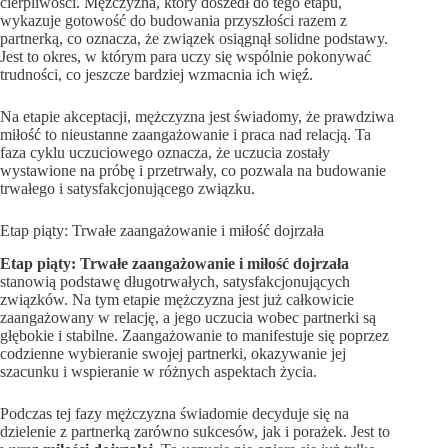
cierpliwości. Mężczyzna, który doszedł do tego etapu,
wykazuje gotowość do budowania przyszłości razem z
partnerką, co oznacza, że związek osiągnął solidne podstawy.
Jest to okres, w którym para uczy się wspólnie pokonywać
trudności, co jeszcze bardziej wzmacnia ich więź.
Na etapie akceptacji, mężczyzna jest świadomy, że prawdziwa
miłość to nieustanne zaangażowanie i praca nad relacją. Ta
faza cyklu uczuciowego oznacza, że uczucia zostały
wystawione na próbę i przetrwały, co pozwala na budowanie
trwałego i satysfakcjonującego związku.
Etap piąty: Trwałe zaangażowanie i miłość dojrzała
Etap piąty: Trwałe zaangażowanie i miłość dojrzała
stanowią podstawę długotrwałych, satysfakcjonujących
związków. Na tym etapie mężczyzna jest już całkowicie
zaangażowany w relację, a jego uczucia wobec partnerki są
głębokie i stabilne. Zaangażowanie to manifestuje się poprzez
codzienne wybieranie swojej partnerki, okazywanie jej
szacunku i wspieranie w różnych aspektach życia.
Podczas tej fazy mężczyzna świadomie decyduje się na
dzielenie z partnerką zarówno sukcesów, jak i porażek. Jest to