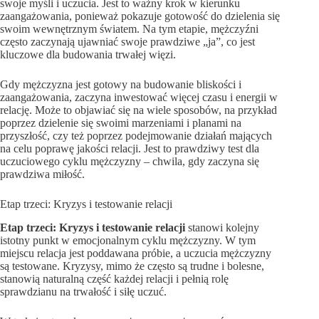
swoje myśli i uczucia. Jest to ważny krok w kierunku
zaangażowania, ponieważ pokazuje gotowość do dzielenia się
swoim wewnętrznym światem. Na tym etapie, mężczyźni
często zaczynają ujawniać swoje prawdziwe „ja”, co jest
kluczowe dla budowania trwałej więzi.
Gdy mężczyzna jest gotowy na budowanie bliskości i
zaangażowania, zaczyna inwestować więcej czasu i energii w
relację. Może to objawiać się na wiele sposobów, na przykład
poprzez dzielenie się swoimi marzeniami i planami na
przyszłość, czy też poprzez podejmowanie działań mających
na celu poprawę jakości relacji. Jest to prawdziwy test dla
uczuciowego cyklu mężczyzny – chwila, gdy zaczyna się
prawdziwa miłość.
Etap trzeci: Kryzys i testowanie relacji
Etap trzeci: Kryzys i testowanie relacji
stanowi kolejny
istotny punkt w emocjonalnym cyklu mężczyzny. W tym
miejscu relacja jest poddawana próbie, a uczucia mężczyzny
są testowane. Kryzysy, mimo że często są trudne i bolesne,
stanowią naturalną część każdej relacji i pełnią rolę
sprawdzianu na trwałość i siłę uczuć.