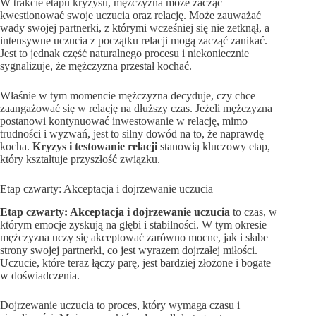
W trakcie etapu kryzysu, mężczyzna może zacząć
kwestionować swoje uczucia oraz relację. Może zauważać
wady swojej partnerki, z którymi wcześniej się nie zetknął, a
intensywne uczucia z początku relacji mogą zacząć zanikać.
Jest to jednak część naturalnego procesu i niekoniecznie
sygnalizuje, że mężczyzna przestał kochać.
Właśnie w tym momencie mężczyzna decyduje, czy chce
zaangażować się w relację na dłuższy czas. Jeżeli mężczyzna
postanowi kontynuować inwestowanie w relację, mimo
trudności i wyzwań, jest to silny dowód na to, że naprawdę
kocha.
Kryzys i testowanie relacji
stanowią kluczowy etap,
który kształtuje przyszłość związku.
Etap czwarty: Akceptacja i dojrzewanie uczucia
Etap czwarty: Akceptacja i dojrzewanie uczucia
to czas, w
którym emocje zyskują na głębi i stabilności. W tym okresie
mężczyzna uczy się akceptować zarówno mocne, jak i słabe
strony swojej partnerki, co jest wyrazem dojrzałej miłości.
Uczucie, które teraz łączy parę, jest bardziej złożone i bogate
w doświadczenia.
Dojrzewanie uczucia to proces, który wymaga czasu i