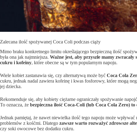
Zalecana ilość spożywanej Coca Coli podczas ciąży
Mimo braku konkretnego limitu określającego bezpieczną ilość spożywa
była ona jak najmniejsza.
Ważne jest, aby przyszłe mamy zwracały 
cukru i kofeiny
, które obecne są w tym popularnym napoju.
Wiele kobiet zastanawia się, czy alternatywą może być
Coca Cola Zer
cukru, jednak nadal zawiera kofeinę i kwas fosforowy, które mogą ne
jej dziecka.
Rekomenduje się, aby kobiety ciężarne ograniczały spożywanie napoj
To oznacza, że
bezpieczna ilość Coca-Coli (lub Coca Cola Zero) to 
Jednak pamiętaj, że nawet niewielka ilość tego napoju może wpływać 
problemów z kośćmi. Dlatego
zawsze warto rozważyć zdrowsze alt
czy soki owocowe bez dodatku cukru.