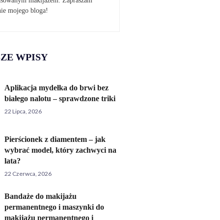
pasowanym makijażem. Zapraszam
nie mojego bloga!
ZE WPISY
Aplikacja mydełka do brwi bez
białego nalotu – sprawdzone triki
22 Lipca, 2026
Pierścionek z diamentem – jak
wybrać model, który zachwyci na
lata?
22 Czerwca, 2026
Bandaże do makijażu
permanentnego i maszynki do
makijażu permanentnego i