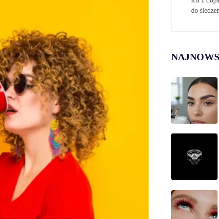
ich z do
do śledze
NAJNOWS