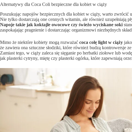
Alternatywy dla Coca Coli bezpieczne dla kobiet w ciąży
Poszukując napojów bezpiecznych dla kobiet w ciąży, warto zwrócić
Nie tylko dostarczają one cennych witamin, ale również uzupełniają p
Napoje takie jak koktajle owocowe czy świeżo wyciskane soki
stan
zaspokajając pragnienie i dostarczając organizmowi niezbędnych skł
Mimo że niektóre kobiety mogą rozważać
coca colę light w ciąży
jako
że zawiera ona sztuczne słodziki, które również budzą kontrowersje z
Zamiast tego, w ciąży zaleca się sięganie po herbatki ziołowe lub wod
jak plasterki cytryny, miętę czy plasterki ogórka, które zapewniają o