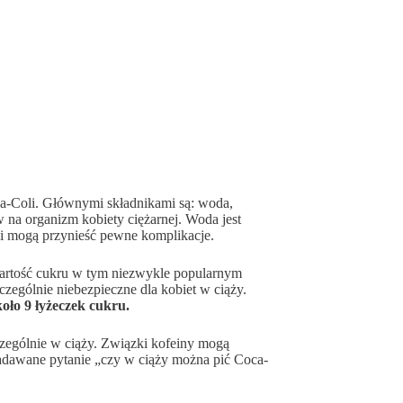
ca-Coli. Głównymi składnikami są: woda,
 na organizm kobiety ciężarnej. Woda jest
iki mogą przynieść pewne komplikacje.
artość cukru w tym niezwykle popularnym
czególnie niebezpieczne dla kobiet w ciąży.
oło 9 łyżeczek cukru.
zególnie w ciąży. Związki kofeiny mogą
zadawane pytanie „czy w ciąży można pić Coca-