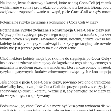
Na koniec, kwas fosforowy i karmel, które nadają Coca-Coli jej char
wchłanianie wapnia i prowadzić do problemów z kośćmi. Biorąc pod uw
zwiększone zapotrzebowanie na wapń,
picie Coca-Coli w ciąży
może 
Potencjalne ryzyko związane z konsumpcją Coca Coli w ciąży
Potencjalne ryzyko związane z konsumpcją Coca-Coli w ciąży
jest
W przypadku częstego spożycia tego napoju, kobieta naraża się na s
wynikających z wysokiej zawartości cukru, kofeiny, a także kwasu fo
kofeiny to nie tylko ryzyko nadwagi i cukrzycy gestacyjnej, ale równi
który nie jest jeszcze gotowy na takie obciążenie.
Choć niektóre kobiety mogą być skłonne do sięgnięcia po
Coca-Colę w
bezpieczne i zdrowe alternatywy do łagodzenia tego nieprzyjemnego o
naturalnym środkiem przeciwwymiotnym, który może pomóc w łagodzeni
ryzyka negatywnych skutków zdrowotnych związanych z konsumpcją
Jeśli chodzi o
picie Coca-Coli w ciąży
, powinno być ono ograniczone
określałby bezpieczną ilość Coca-Coli do spożycia podczas ciąży, je
spożywanego cukru i kofeiny. Ważne jest, aby pamiętać, że w ciąży za
do wszystkiego, co spożywamy.
Podsumowując, choć Coca-Cola może być kuszącym wyborem dla wielu 
z mdłościami, potencjalne ryzyko zdrowotne związane z jej konsumpcj