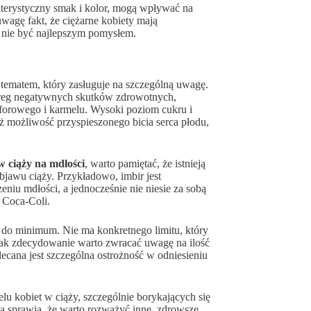
akterystyczny smak i kolor, mogą wpływać na
agę fakt, że ciężarne kobiety mają
nie być najlepszym pomysłem.
 tematem, który zasługuje na szczególną uwagę.
zereg negatywnych skutków zdrowotnych,
sforowego i karmelu. Wysoki poziom cukru i
eż możliwość przyspieszonego bicia serca płodu,
 ciąży na mdłości
, warto pamiętać, że istnieją
bjawu ciąży. Przykładowo, imbir jest
u mdłości, a jednocześnie nie niesie za sobą
 Coca-Coli.
 do minimum. Nie ma konkretnego limitu, który
dnak zdecydowanie warto zwracać uwagę na ilość
lecana jest szczególna ostrożność w odniesieniu
kobiet w ciąży, szczególnie borykających się
ą sprawia, że warto rozważyć inne, zdrowsze