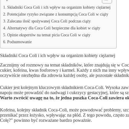
Składniki Coca Coli i ich wpływ na organizm kobiety ciężarnej
Potencjalne ryzyko związane z konsumpcją Coca Coli w ciąży
Zalecana ilość spożywanej Coca Coli podczas ciąży
Alternatywy dla Coca Coli bezpieczne dla kobiet w ciąży
Opinie ekspertów na temat picia Coca Coli w ciąży
Podsumowanie
Składniki Coca Coli i ich wpływ na organizm kobiety ciężarnej
Zacznijmy od rozmowy na temat składników, które znajdują się w Co
cukier, kofeina, kwas fosforowy i karmel. Każdy z nich ma inny wpływ
oczywiście niezbędna dla zdrowia każdej osoby, ale pozostałe składn
Cukier jest kolejnym kluczowym składnikiem Coca-Coli. Wysoka zaw
napoju może prowadzić do nadwagi i cukrzycy gestacyjnej, które są sz
Warto zwrócić uwagę na to, że jedna puszka Coca-Coli zawiera ok
Kofeina, kolejny składnik Coca-Coli, może powodować problemy, szc
przenikać przez łożysko, wpływając na płód. Z tego powodu, często 
Colę?” powinno być rozważane bardzo poważnie.