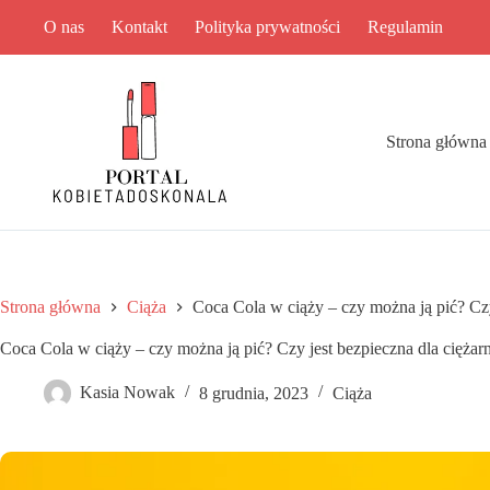
Przejdź
O nas
Kontakt
Polityka prywatności
Regulamin
do
treści
Strona główna
Strona główna
Ciąża
Coca Cola w ciąży – czy można ją pić? Czy
Coca Cola w ciąży – czy można ją pić? Czy jest bezpieczna dla ciężar
Kasia Nowak
8 grudnia, 2023
Ciąża