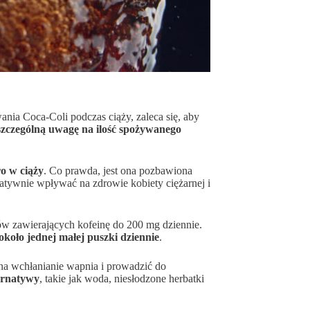
nia Coca-Coli podczas ciąży, zaleca się, aby
szczególną uwagę na ilość spożywanego
o w ciąży
. Co prawda, jest ona pozbawiona
gatywnie wpływać na zdrowie kobiety ciężarnej i
ów zawierających kofeinę do 200 mg dziennie.
około jednej małej puszki dziennie
.
na wchłanianie wapnia i prowadzić do
ernatywy
, takie jak woda, niesłodzone herbatki