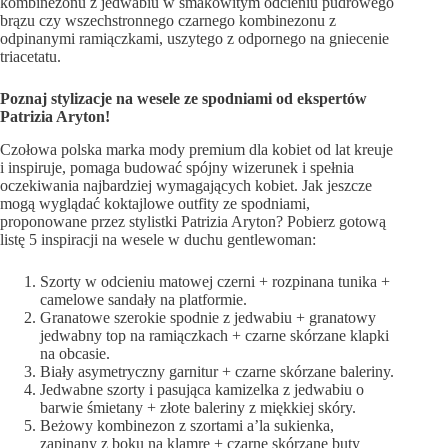
kombinezonu z jedwabiu w smakowitym odcieniu pudrowego
brązu czy wszechstronnego czarnego kombinezonu z
odpinanymi ramiączkami, uszytego z odpornego na gniecenie
triacetatu.
Poznaj stylizacje na wesele ze spodniami od ekspertów
Patrizia Aryton!
Czołowa polska marka mody premium dla kobiet od lat kreuje
i inspiruje, pomaga budować spójny wizerunek i spełnia
oczekiwania najbardziej wymagających kobiet. Jak jeszcze
mogą wyglądać koktajlowe outfity ze spodniami,
proponowane przez stylistki Patrizia Aryton? Pobierz gotową
listę 5 inspiracji na wesele w duchu gentlewoman:
Szorty w odcieniu matowej czerni + rozpinana tunika +
camelowe sandały na platformie.
Granatowe szerokie spodnie z jedwabiu + granatowy
jedwabny top na ramiączkach + czarne skórzane klapki
na obcasie.
Biały asymetryczny garnitur + czarne skórzane baleriny.
Jedwabne szorty i pasująca kamizelka z jedwabiu o
barwie śmietany + złote baleriny z miękkiej skóry.
Beżowy kombinezon z szortami a’la sukienka,
zapinany z boku na klamrę + czarne skórzane buty