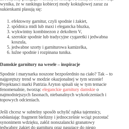
wynika, że w rankingu kobiecej mody koktajlowej zaraz za
sukienkami plasują się:
efektowny garnitur, czyli spodnie i żakiet,
spódnica midi lub maxi i elegancka bluzka,
wykwintny kombinezon z dekoltem V,
szerokie spodnie lub tradycyjne cygaretki i jedwabna
koszula,
jedwabne szorty i garniturowa kamizelka,
luźne spodnie i rozpinana tunika.
Damskie garnitury na wesele – inspiracje
Spodnie i marynarka noszone bezpośrednio na ciało? Tak – to
najgorętszy trend w modzie okazjonalnej w tym sezonie!
Projektanci marki Patrizia Aryton spisali się w tym temacie
fenomenalnie, tworząc
eleganckie garnitury damskie
o
najmodniejszych fasonach, niebanalnych wykończeniach i
topowych odcieniach.
Jeśli chcesz w subtelny sposób uchylić rąbka tajemnicy,
odsłaniając fragment bielizny i jednocześnie wciąż pozostać
synonimem wdzięku, załóż nonszalancki granatowy
jedwabny żakiet do garnituru oraz pasujące do niego