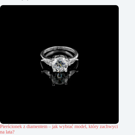
Pierścionek z diamentem – jak wybrać model, który zachwyci
na lata?