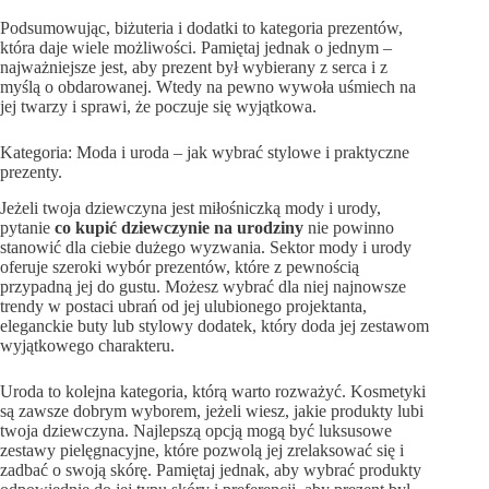
Podsumowując, biżuteria i dodatki to kategoria prezentów,
która daje wiele możliwości. Pamiętaj jednak o jednym –
najważniejsze jest, aby prezent był wybierany z serca i z
myślą o obdarowanej. Wtedy na pewno wywoła uśmiech na
jej twarzy i sprawi, że poczuje się wyjątkowa.
Kategoria: Moda i uroda – jak wybrać stylowe i praktyczne
prezenty.
Jeżeli twoja dziewczyna jest miłośniczką mody i urody,
pytanie
co kupić dziewczynie na urodziny
nie powinno
stanowić dla ciebie dużego wyzwania. Sektor mody i urody
oferuje szeroki wybór prezentów, które z pewnością
przypadną jej do gustu. Możesz wybrać dla niej najnowsze
trendy w postaci ubrań od jej ulubionego projektanta,
eleganckie buty lub stylowy dodatek, który doda jej zestawom
wyjątkowego charakteru.
Uroda to kolejna kategoria, którą warto rozważyć. Kosmetyki
są zawsze dobrym wyborem, jeżeli wiesz, jakie produkty lubi
twoja dziewczyna. Najlepszą opcją mogą być luksusowe
zestawy pielęgnacyjne, które pozwolą jej zrelaksować się i
zadbać o swoją skórę. Pamiętaj jednak, aby wybrać produkty