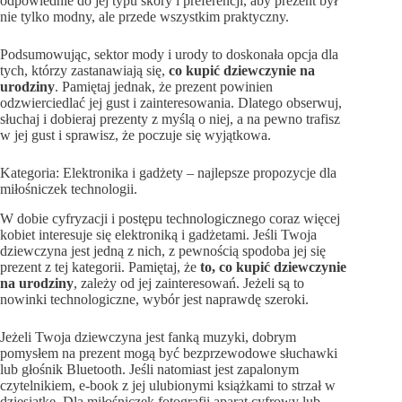
odpowiednie do jej typu skóry i preferencji, aby prezent był
nie tylko modny, ale przede wszystkim praktyczny.
Podsumowując, sektor mody i urody to doskonała opcja dla
tych, którzy zastanawiają się,
co kupić dziewczynie na
urodziny
. Pamiętaj jednak, że prezent powinien
odzwierciedlać jej gust i zainteresowania. Dlatego obserwuj,
słuchaj i dobieraj prezenty z myślą o niej, a na pewno trafisz
w jej gust i sprawisz, że poczuje się wyjątkowa.
Kategoria: Elektronika i gadżety – najlepsze propozycje dla
miłośniczek technologii.
W dobie cyfryzacji i postępu technologicznego coraz więcej
kobiet interesuje się elektroniką i gadżetami. Jeśli Twoja
dziewczyna jest jedną z nich, z pewnością spodoba jej się
prezent z tej kategorii. Pamiętaj, że
to, co kupić dziewczynie
na urodziny
, zależy od jej zainteresowań. Jeżeli są to
nowinki technologiczne, wybór jest naprawdę szeroki.
Jeżeli Twoja dziewczyna jest fanką muzyki, dobrym
pomysłem na prezent mogą być bezprzewodowe słuchawki
lub głośnik Bluetooth. Jeśli natomiast jest zapalonym
czytelnikiem, e-book z jej ulubionymi książkami to strzał w
dziesiątkę. Dla miłośniczek fotografii aparat cyfrowy lub