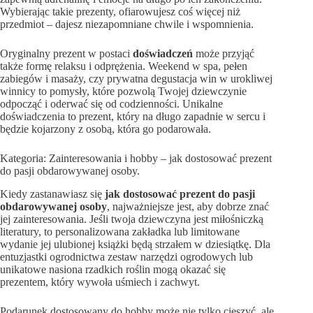
Wybierając takie prezenty, ofiarowujesz coś więcej niż
przedmiot – dajesz niezapomniane chwile i wspomnienia.
Oryginalny prezent w postaci
doświadczeń
może przyjąć
także formę relaksu i odprężenia. Weekend w spa, pełen
zabiegów i masaży, czy prywatna degustacja win w urokliwej
winnicy to pomysły, które pozwolą Twojej dziewczynie
odpocząć i oderwać się od codzienności. Unikalne
doświadczenia to prezent, który na długo zapadnie w sercu i
będzie kojarzony z osobą, która go podarowała.
Kategoria: Zainteresowania i hobby – jak dostosować prezent
do pasji obdarowywanej osoby.
Kiedy zastanawiasz się
jak dostosować prezent do pasji
obdarowywanej osoby
, najważniejsze jest, aby dobrze znać
jej zainteresowania. Jeśli twoja dziewczyna jest miłośniczką
literatury, to personalizowana zakładka lub limitowane
wydanie jej ulubionej książki będą strzałem w dziesiątkę. Dla
entuzjastki ogrodnictwa zestaw narzędzi ogrodowych lub
unikatowe nasiona rzadkich roślin mogą okazać się
prezentem, który wywoła uśmiech i zachwyt.
Podarunek dostosowany do hobby może nie tylko cieszyć, ale