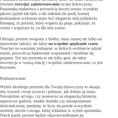
również
rozwijać zainteresowania
twojej dziewczyny.
Pasjonatka malarstwa z pewnością doceni zestaw wysokiej
jakości pędzli lub farb, a dla miłośniczki jazdy konnej
doskonałym wyborem może być elegancki strój jeździecki.
Pamiętaj, że prezent, który wspiera jej pasje, pokazuje, że
cenisz i wspierasz to, co dla niej ważne.
Oferując prezent związany z hobby, masz szansę nie tylko na
sprawienie radości, ale także
na wspólne spędzanie czasu
.
Voucher na warsztaty kulinarne, w których weźmiecie udział
razem, pozwoli na budowanie wspomnień i dzielenie się
pasjami. Ten typ prezentu to nie tylko gest, ale także
inwestycja w waszą relację i wspólne zainteresowania, co jest
bezcenne.
Podsumowanie
Wybór idealnego prezentu dla Twojej dziewczyny to okazja,
aby wyrazić swoje uczucia i pokazać, jak dobrze ją znasz.
Niezależnie od tego, czy postawisz na elegancką biżuterię,
najnowsze gadżety, modne dodatki czy niezapomniane
doświadczenia, pamiętaj, że liczy się przede wszystkim
osobisty akcent i uwaga, którą wkładasz w wybór upominku.
Niech każdy prezent będzie odzwierciedleniem jej