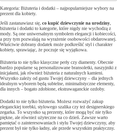
Kategoria: Biżuteria i dodatki – najpopularniejsze wybory na
prezent dla kobiety.
Jeśli zastanawiasz się,
co kupić dziewczynie na urodziny
,
biżuteria i dodatki to kategorie, które nigdy nie wychodzą z
mody. Są one uniwersalnym symbolem elegancji i kobiecości,
a przy tym pozwalają na wyrażenie osobowości obdarowanej.
Właściwie dobrany dodatek może podkreślić styl i charakter
kobiety, sprawiając, że poczuje się wyjątkowa.
Biżuteria to nie tylko klasyczne perły czy diamenty. Obecnie
bardzo popularne są personalizowane bransoletki, naszyjniki z
inicjałami, jak również biżuteria z naturalnych kamieni.
Wszystko zależy od gustu Twojej dziewczyny – dla jednych
idealnym wyborem będą subtelne, minimalistyczne elementy,
dla innych – bogato zdobione, ekstrawaganckie ozdoby.
Dodatki to nie tylko biżuteria. Możesz rozważyć zakup
eleganckiej torebki, stylowego szalika czy też designerskiego
zegarka. To wszystko są prezenty, które mogą być nie tylko
piękne, ale również użyteczne na co dzień. Zawsze warto
pamiętać o zainteresowaniach i stylu Twojej dziewczyny, aby
prezent był nie tylko ładny, ale przede wszystkim praktyczny.