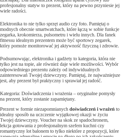
profesjonalny statyw to prezent, który na pewno przyniesie jej
wiele radości.
Elektronika to nie tylko sprzęt audio czy foto. Pamiętaj o
modnych obecnie smartwatchach, które łączą w sobie funkcje
zegarka, krokomierza, pulsometru i wielu innych. Dla fanek
fitnessu idealnym prezentem może być sportowy zegarek,
który pomoże monitorować jej aktywność fizyczną i zdrowie.
Podsumowując, elektronika i gadżety to kategoria, która nie
tylko jest na topie, ale również daje wiele możliwości. Wybór
odpowiedniego prezentu zależy od indywidualnych
zainteresowań Twojej dziewczyny. Pamiętaj, że najważniejsze
jest, aby prezent był praktyczny i sprawiał jej radość.
Kategoria: Doświadczenia i wrażenia – oryginalne pomysły
na prezent, który zostanie zapamiętany.
Prezent w formie niezapomnianych
doświadczeń i wrażeń
to
idealny sposób na uczczenie wyjątkowej okazji w życiu
Twojej dziewczyny. Voucher na skok ze spadochronem,
lekcja gotowania z profesjonalnym szefem kuchni czy
romantyczny lot balonem to tylko niektóre z propozycji, które
zapewnią adrenalinę i emocje na długo po ich zakończeniu.