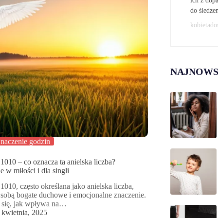
ich z do
do śledze
kobietado
NAJNOWS
naczenie godzin
1010 – co oznacza ta anielska liczba?
 w miłości i dla singli
1010, często określana jako anielska liczba,
a sobą bogate duchowe i emocjonalne znaczenie.
 się, jak wpływa na…
 kwietnia, 2025