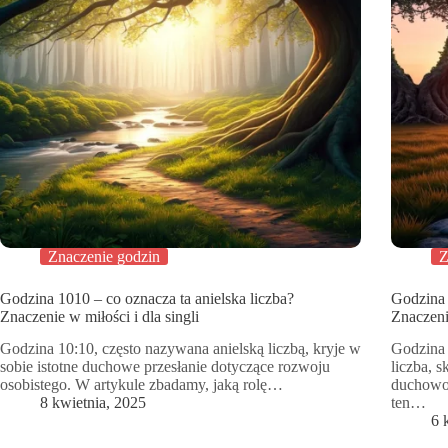
Znaczenie godzin
Z
Godzina 1010 – co oznacza ta anielska liczba?
Godzina 
Znaczenie w miłości i dla singli
Znaczenie
Godzina 10:10, często nazywana anielską liczbą, kryje w
Godzina 
sobie istotne duchowe przesłanie dotyczące rozwoju
liczba, 
osobistego. W artykule zbadamy, jaką rolę…
duchowoś
8 kwietnia, 2025
ten…
6 