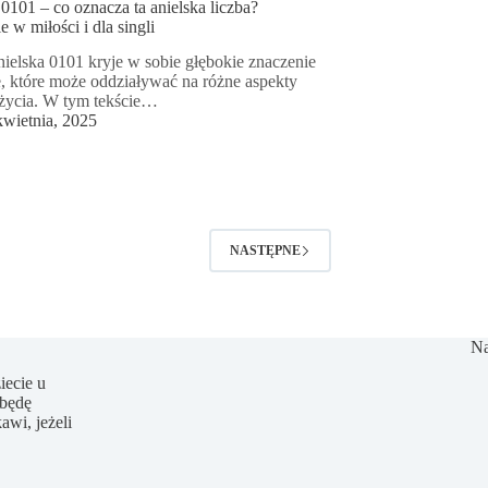
0101 – co oznacza ta anielska liczba?
 w miłości i dla singli
nielska 0101 kryje w sobie głębokie znaczenie
 które może oddziaływać na różne aspekty
życia. W tym tekście…
kwietnia, 2025
NASTĘPNE
Na
iecie u
 będę
awi, jeżeli