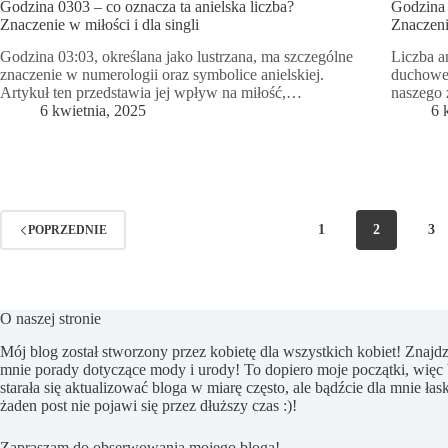
Godzina 0303 – co oznacza ta anielska liczba?
Godzina 
Znaczenie w miłości i dla singli
Znaczenie
Godzina 03:03, określana jako lustrzana, ma szczególne
Liczba a
znaczenie w numerologii oraz symbolice anielskiej.
duchowe,
Artykuł ten przedstawia jej wpływ na miłość,…
naszego 
6 kwietnia, 2025
6 
1
2
3
POPRZEDNIE
O naszej stronie
Mój blog został stworzony przez kobietę dla wszystkich kobiet! Znajdz
mnie porady dotyczące mody i urody! To dopiero moje początki, więc
starała się aktualizować bloga w miarę często, ale bądźcie dla mnie łask
żaden post nie pojawi się przez dłuższy czas :)!
Zapraszam do obserwowania mojego bloga!