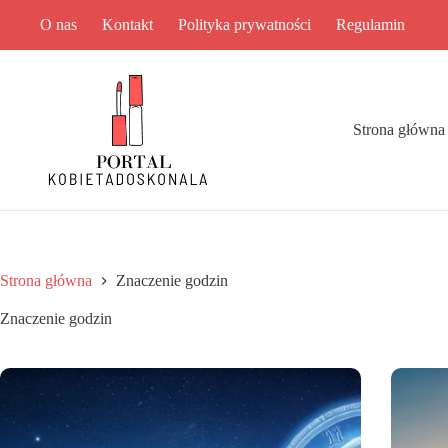
Przejdź
O nas
Kontakt
Polityka prywatności
Regulamin
do
treści
Strona główna
Strona główna
Znaczenie godzin
Znaczenie godzin